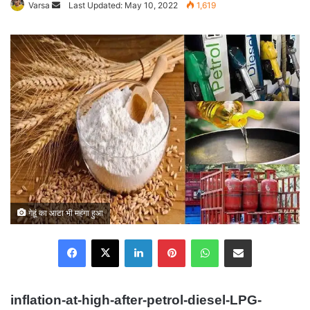
Varsa
Send
Last Updated: May 10, 2022
1,619
an
email
गेहूं का आटा भी महंगा हुआ
Facebook
X
LinkedIn
Pinterest
WhatsApp
Share via Email
inflation-at-high-after-petrol-diesel-LPG-