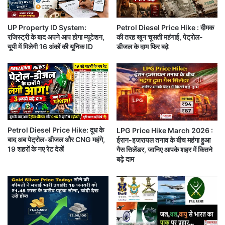
प
ऑ
क्षे
फि
के
UP Property ID System:
Petrol Diesel Price Hike : दीमक
स
रजिस्ट्री के बाद अपने आप होगा म्यूटेशन,
की तरह खून चूसती महंगाई, पेट्रोल-
पै
प
यूपी में मिलेगी 16 अंकों की यूनिक ID
डीजल के दाम फिर बढ़े
तृ
र
क
रॉ
घ
के
र
ट
को
चा
ल
लि
गा
त
ई
ग्रे
Petrol Diesel Price Hike: दूध के
LPG Price Hike March 2026 :
आ
ने
बाद अब पेट्रोल-डीजल और CNG महंगे,
ईरान-इजरायल तनाव के बीच महंगा हुआ
ग
ड
19 शहरों के नए रेट देखें
गैस सिलेंडर, जानिए आपके शहर में कितने
,
से
बढ़े दाम
P
ह
M
म
का
ला
इ
ब
स्ती
ड़ी
फा
सा