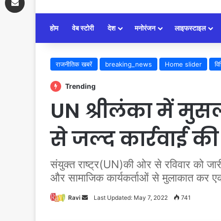
होम
वेब स्टोरी
देश
मनोरंजन
लाइफस्टाइल
राजनीतिक खबरें
breaking_news
Home slider
वि
Trending
UN श्रीलंका में मु
से जल्द कार्रवाई की
संयुक्त राष्ट्र(UN)की ओर से रविवार को जार
और सामाजिक कार्यकर्ताओं से मुलाकात कर ए
Ravi
Send
Last Updated: May 7, 2022
741
an