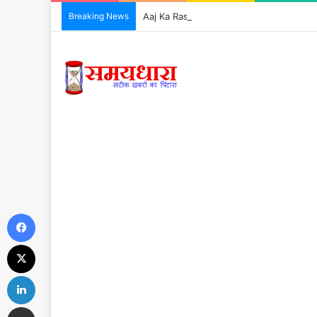
Breaking News
Aaj Ka Rashifal 7 August 2026: आज इन 5 राशिय
Facebook
X
LinkedIn
Share via Email