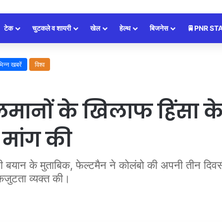
टेक
चुटकले व शायरी
खेल
हेल्थ
बिजनेस
🚆PNR ST
भिन्न खबरें
विश्व
सलमानों के खिलाफ हिंसा क
 मांग की
ी बयान के मुताबिक, फेल्टमैन ने कोलंबो की अपनी तीन दिवस
कजुटता व्यक्त की।