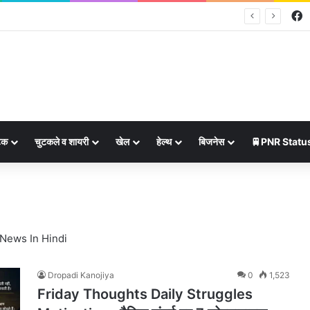
F
 की चमकेगी किस्मत, जानें सभी 12 राशियों का भविष्यफल
ेक
चुटकले व शायरी
खेल
हेल्थ
बिजनेस
🚆PNR Statu
 News In Hindi
Dropadi Kanojiya
0
1,523
Friday Thoughts Daily Struggles