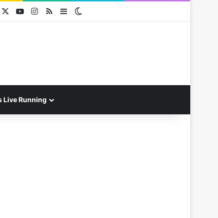
acebook
X
YouTube
Instagram
RSS
Sidebar
Switch skin
s Live Running