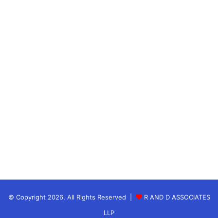
मौका नहीं दिया।
फील्डिंग में भी RCB ने शानदार प्रदर्शन किया। कई महत्वपूर्ण
कैच और बेहतरीन रन आउट ने मैच का रुख पूरी तरह बेंगलुरु की
ओर मोड़ दिया।
rcb-vs-gt-final-2026
© Copyright 2026, All Rights Reserved |
R AND D ASSOCIATES
LLP