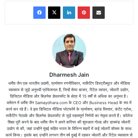
अहमदाबाद के खचाखच भरे नरेंद्र मोदी स्टेडियम में खेले गए इस
Facebook
X
LinkedIn
Pinterest
Share via Email
महामुकाबले में
RCB
ने शुरुआत से ही दबदबा बनाए रखा।
बल्लेबाजों ने जिम्मेदारी निभाई और गेंदबाजों ने गुजरात के बल्लेबाजी
क्रम पर लगातार दबाव बनाकर रखा।
Dharmesh Jain
धर्मेश जैन एक भारतीय उद्यमी, प्रमोशन रणनीतिकार, मार्केटिंग डिस्ट्रीब्यूटर और मीडिया
व्यवसाय से जुड़े अनुभवी प्रोफेशनल हैं, जिन्हें शेयर बाजार, रिटेल व्यापार, ज्वेलरी उद्योग,
डिजिटल मीडिया और बिज़नेस डेवलपमेंट के क्षेत्र में 15 वर्षों से अधिक का अनुभव है।
वर्तमान में धर्मेश जैन Samaydhara.com के CEO और Business Head के रूप में
कार्य कर रहे हैं। वे इस डिजिटल मीडिया प्लेटफॉर्म के प्रमोशन, ब्रांड विस्तार, कंटेंट ग्रोथ,
मार्केटिंग नेटवर्क और बिज़नेस डेवलपमेंट से जुड़े महत्वपूर्ण निर्णयों का नेतृत्व करते हैं। कॉलेज
शिक्षा पूरी करने के बाद धर्मेश जैन ने अपने करियर की शुरुआत गोल्ड और डायमंड ज्वेलरी
उद्योग से की, जहां उन्होंने मुंबई सहित भारत के विभिन्न शहरों में कई ज्वेलरी शोरूम के साथ
कार्य किया। इसके बाद उन्होंने लगभग तीन वर्ष दुबई में रहकर ज्वेलरी और रिटेल व्यवसाय से