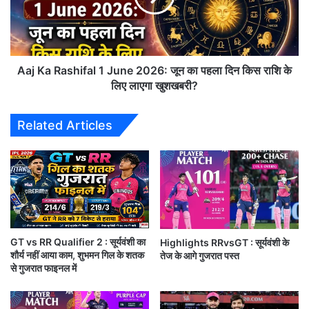
सब
2026:
पर
जून
Congratulations RCB ❤‍🔥
पड़ेगा
का
असर
पहला
दिन
18 years of faith, heartbreaks, and
Aaj Ka Rashifal 1 June 2026: जून का पहला दिन किस राशि के
किस
लिए लाएगा खुशखबरी?
unwavering support finally turned
राशि
के
into glory. RCB’s IPL 2026 triumph
Related Articles
लिए
isn’t just a trophy it’s the fulfillment
लाएगा
खुशखबरी?
of millions of dreams, led by Virat
Kohli’s legendary
#RCBVSGT
#IPLFINAL
#VIRATKOHLI
pic.twitter.com/V85KbFZrDx
GT vs RR Qualifier 2 : सूर्यवंशी का
Highlights RRvsGT : सूर्यवंशी के
शौर्य नहीं आया काम, शुभमन गिल के शतक
तेज के आगे गुजरात पस्त
— Om ✨ (@Girish__28)
May 31,
से गुजरात फाइनल में
2026