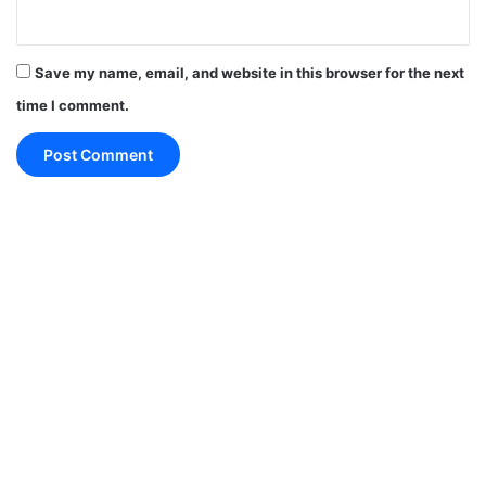
रन गति बढ़ाने के प्रयास में महत्वपूर्ण विकेट गंवा दिए, जिससे टीम
मैच में पीछे होती चली गई।
Save my name, email, and website in this browser for the next
time I comment.
यह भी पढ़े:
RCB vs GT Qualifier 1 : रजत पाटीदार की
तूफानी पारी ने गुजरात को रौंदा, रबाडा की एक गलती से टूटा
फाइनल का सपना
गेंदबाजों ने बदला मैच का रुख
RCB
की जीत में उसके गेंदबाजों का योगदान बेहद अहम रहा।
पावरप्ले से लेकर डेथ ओवरों तक गेंदबाजों ने सटीक लाइन-लेंथ के
साथ गेंदबाजी की और गुजरात के बल्लेबाजों को खुलकर खेलने का