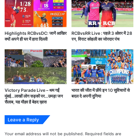
RCB फैंस
के लिए भी यह ऐतिहासिक क्षण था। सोशल मीडिया
Highlights RCBvsDC: जानें आखिर
RCBvsRR Live : पहले 3 ओवर में 28
क्यों अपने ही घर में हारा दिल्ली
रन, विराट कोहली का जोरदार पंच
पर
#RCBChampion, #ViratKohli और
#IPL2026Final
लगातार ट्रेंड करते रहे।
Victory Parade Live – थम गईं
भारत की जीत में छीपे इन 10 सुविचारों से
The reason behind Virat Kohli
मुंबई…लाखों लोग सड़कों पर…उमड़ा जन
बदल दे अपनी दुनिया
सैलाब, यह मौक़ा है बेहद ख़ास
Congratulation RCB
Ee Sala Cup Namde.
#ViratKohli
Leave a Reply
#IPL2026
Your email address will not be published.
Required fields are
pic.twitter.com/uFrpIMcD2s