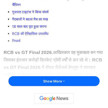
चैंपियन
गुजरात टाइटंस ने किया संघर्ष
गेंदबाजों ने बदला मैच का रुख
18 साल बाद पूरा हुआ सपना
RCB की ऐतिहासिक उपलब्धि
निष्कर्ष
RCB vs GT Final 2026
,आखिरकार वह मुकाबला बन गया
जिसका इंतजार करोड़ों क्रिकेट प्रेमी वर्षों से कर रहे थे।
RCB
vs GT Final 2026
में रॉयल चैलेंजर्स बेंगलुरु ने शानदार
प्रदर्शन करते हुए गुजरात टाइटंस को हराकर अपना पहला
Show More
इंडियन प्रीमियर लीग
(IPL)
खिताब जीत लिया।
इस जीत के
साथ विराट कोहली और RCB फैंस का 18 साल पुराना सपना भी
पूरा हो गया।