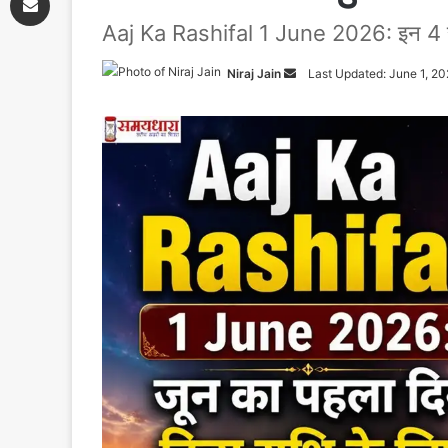
Aaj Ka Rashifal 1 June 2026: इन 4 राशि
Niraj Jain
Send
Last Updated: June 1, 2
an
email