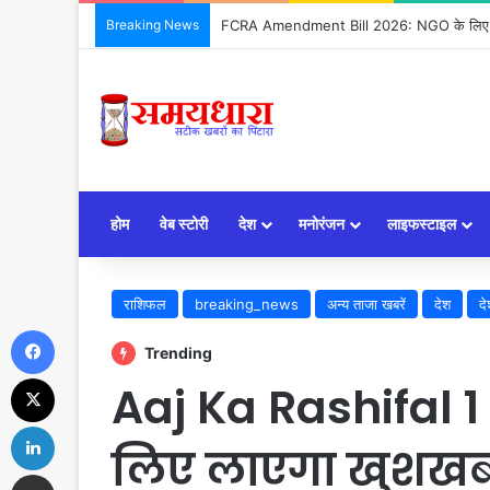
Breaking News
FCRA Amendment Bill 2026: NGO के लिए क्या
होम
वेब स्टोरी
देश
मनोरंजन
लाइफस्टाइल
राशिफल
breaking_news
अन्य ताजा खबरें
देश
दे
Facebook
Trending
X
Aaj Ka Rashifal 1
LinkedIn
लिए लाएगा खुशखब
Share via Email