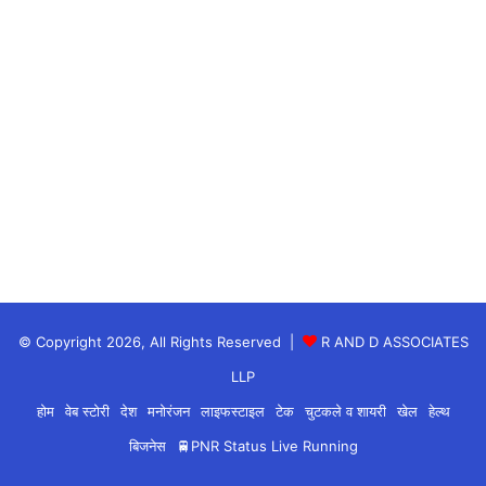
© Copyright 2026, All Rights Reserved |
R AND D ASSOCIATES
LLP
होम
वेब स्टोरी
देश
मनोरंजन
लाइफस्टाइल
टेक
चुटकले व शायरी
खेल
हेल्थ
बिजनेस
🚆PNR Status Live Running