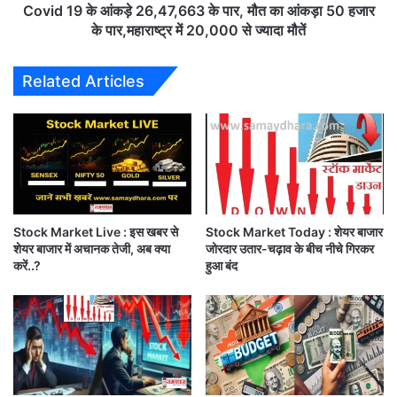
चा
क
Covid 19 के आंकड़े 26,47,663 के पार, मौत का आंकड़ा 50 हजार
ला
ड़े
के पार,महाराष्ट्र में 20,000 से ज्यादा मौतें
न
2
तो
6
Related Articles
घ
,
र
4
बै
7
ठें
,
ऐ
6
से
6
क
3
रा
के
एं
Stock Market Live : इस खबर से
Stock Market Today : शेयर बाजार
पा
शेयर बाजार में अचानक तेजी, अब क्या
जोरदार उतार-चढ़ाव के बीच नीचे गिरकर
कैं
र
करें..?
हुआ बंद
सि
,
ल
मौ
त
का
आं
क
ड़ा