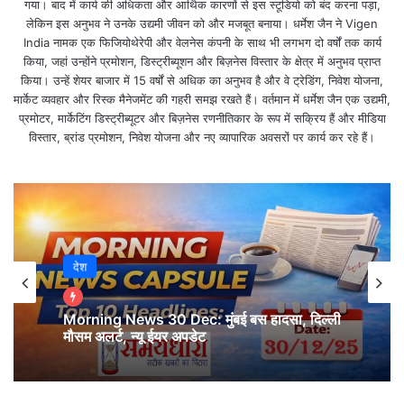
गया। बाद में कार्य की अधिकता और आर्थिक कारणों से इस स्टूडियो को बंद करना पड़ा,
फीसदी की तेजी के साथ 11200 के आसपास कारोबार कर रहा है।
लेकिन इस अनुभव ने उनके उद्यमी जीवन को और मजबूत बनाया। धर्मेश जैन ने Vigen
India नामक एक फिजियोथेरेपी और वेलनेस कंपनी के साथ भी लगभग दो वर्षों तक कार्य
किया, जहां उन्होंने प्रमोशन, डिस्ट्रीब्यूशन और बिज़नेस विस्तार के क्षेत्र में अनुभव प्राप्त
मिडकैप शेयरों में भी खरीदारी देखने को मिल रही है। बीएसई का मिडकैप इंडेक्स
किया। उन्हें शेयर बाजार में 15 वर्षों से अधिक का अनुभव है और वे ट्रेडिंग, निवेश योजना,
0.56 फीसदी की तेजी के साथ कारोबार कर रहा है।
मार्केट व्यवहार और रिस्क मैनेजमेंट की गहरी समझ रखते हैं। वर्तमान में धर्मेश जैन एक उद्यमी,
प्रमोटर, मार्केटिंग डिस्ट्रीब्यूटर और बिज़नेस रणनीतिकार के रूप में सक्रिय हैं और मीडिया
वहीं स्मॉलकैप शेयरों में भी खरीदारी नजर आ रही है। बीएसई का स्मॉलकैप इंडेक्स
विस्तार, ब्रांड प्रमोशन, निवेश योजना और नए व्यापारिक अवसरों पर कार्य कर रहे हैं।
0.73 फीसदी की बढ़त के साथ कारोबार कर रहा है।
तेल-गैस शेयरों में आज कमजोरी नजर आ रही है। बीएसई का ऑयल एंड गैस
इंडेक्स 0.19 फीसदी की कमजोरी के साथ कारोबार कर रहा है।
देश
आपको यह खबर कैसी लगी?
Morning News 30 Dec: मुंबई बस हादसा, दिल्ली
मौसम अलर्ट, न्यू ईयर अपडेट
अगर आपको यह जानकारी पसंद आई है, तो इसे