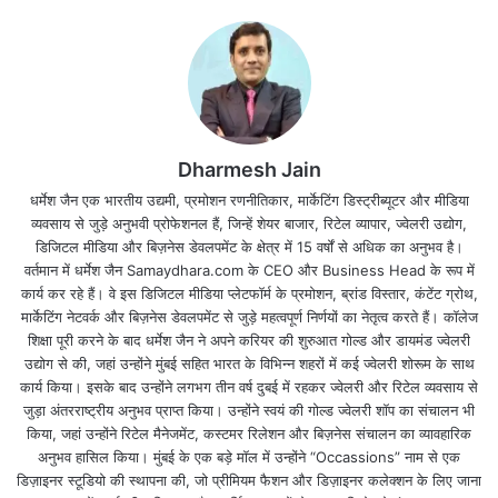
सेंसेक्स 130 अंक निफ्टी 43 अंक बैंकनिफ्टी 86 अंक ऊपर चढ़कर ट्रेड कर
रहे है l
Dharmesh Jain
धर्मेश जैन एक भारतीय उद्यमी, प्रमोशन रणनीतिकार, मार्केटिंग डिस्ट्रीब्यूटर और मीडिया
बात करें वैश्विक बाजारों की तो विश्व के बाजारों में मिला जुला रुख है l अमेरिकी
व्यवसाय से जुड़े अनुभवी प्रोफेशनल हैं, जिन्हें शेयर बाजार, रिटेल व्यापार, ज्वेलरी उद्योग,
बाजारों में नरमी देखी गयी l
डिजिटल मीडिया और बिज़नेस डेवलपमेंट के क्षेत्र में 15 वर्षों से अधिक का अनुभव है।
वर्तमान में धर्मेश जैन Samaydhara.com के CEO और Business Head के रूप में
कार्य कर रहे हैं। वे इस डिजिटल मीडिया प्लेटफॉर्म के प्रमोशन, ब्रांड विस्तार, कंटेंट ग्रोथ,
तो एशियाई मार्केट में तेजी का रुख है l SGX निफ्टी में भी तेजी का रुख है l
मार्केटिंग नेटवर्क और बिज़नेस डेवलपमेंट से जुड़े महत्वपूर्ण निर्णयों का नेतृत्व करते हैं। कॉलेज
शिक्षा पूरी करने के बाद धर्मेश जैन ने अपने करियर की शुरुआत गोल्ड और डायमंड ज्वेलरी
आज सुबह 9.25am पर बीएसई का 30 शेयरों वाला प्रमुख इंडेक्स सेंसेक्स करीब
उद्योग से की, जहां उन्होंने मुंबई सहित भारत के विभिन्न शहरों में कई ज्वेलरी शोरूम के साथ
50 अंक
कार्य किया। इसके बाद उन्होंने लगभग तीन वर्ष दुबई में रहकर ज्वेलरी और रिटेल व्यवसाय से
जुड़ा अंतरराष्ट्रीय अनुभव प्राप्त किया। उन्होंने स्वयं की गोल्ड ज्वेलरी शॉप का संचालन भी
किया, जहां उन्होंने रिटेल मैनेजमेंट, कस्टमर रिलेशन और बिज़नेस संचालन का व्यावहारिक
यानि 0.13 फीसदी की तेजी के साथ 37,925 के आसपास कारोबार कर रहा है।
अनुभव हासिल किया। मुंबई के एक बड़े मॉल में उन्होंने “Occassions” नाम से एक
डिज़ाइनर स्टूडियो की स्थापना की, जो प्रीमियम फैशन और डिज़ाइनर कलेक्शन के लिए जाना
वहीं एनएसई का 50 शेयरों वाला प्रमुख इंडेक्स निफ्टी करीब 25 अंक यानि 0.24