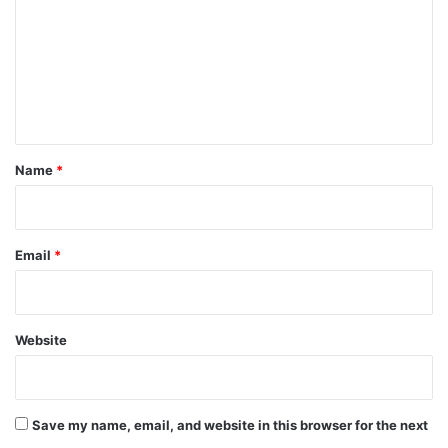
m
दा
मौ
m
तें
e
n
t
*
Name
*
Email
*
Website
Save my name, email, and website in this browser for the next