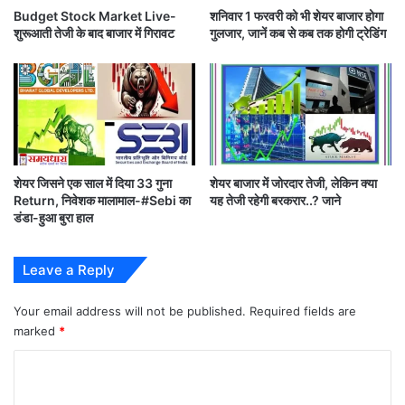
5
Budget Stock Market Live-
शनिवार 1 फरवरी को भी शेयर बाजार होगा
0
शुरूआती तेजी के बाद बाजार में गिरावट
गुलजार, जानें कब से कब तक होगी ट्रेडिंग
ह
जा
र
के
पा
र
,
म
शेयर जिसने एक साल में दिया 33 गुना
शेयर बाजार में जोरदार तेजी, लेकिन क्या
हा
Return, निवेशक मालामाल-#Sebi का
यह तेजी रहेगी बरकरार..? जाने
रा
डंडा-हुआ बुरा हाल
ष्ट्र
में
2
Leave a Reply
0
,
Your email address will not be published.
Required fields are
0
marked
*
0
0
C
से
o
ज्या