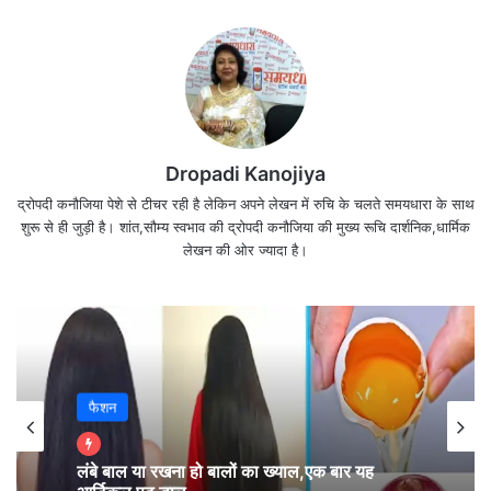
Dropadi Kanojiya
द्रोपदी कनौजिया पेशे से टीचर रही है लेकिन अपने लेखन में रुचि के चलते समयधारा के साथ
सेंसेक्स 1 अंक निफ्टी 3 अंक ऊपर वही निफ्टीबैंक 175 अंक
शुरू से ही जुड़ी है। शांत,सौम्य स्वभाव की द्रोपदी कनौजिया की मुख्य रूचि दार्शनिक,धार्मिक
लेखन की ओर ज्यादा है।
नीचे गिरकर कारोबार कर रहा है l
ग्लोबल संकेत थोड़े नेगेटिव है पर भारतीय बाजार में इसका खास
असर नहीं देखा जा रहा है l
फैशन
आज सुबह शेयर बाजार (9.19am)
लंबे बाल या रखना हो बालों का ख्याल,एक बार यह
मिलेजुले ग्लोबल संकेतों के बीच बाजार की शुरुआत मजबूती के