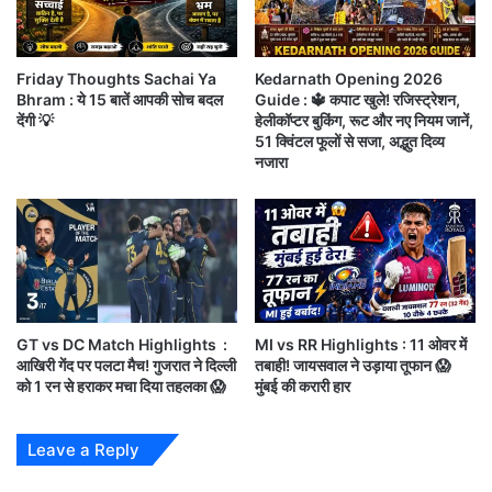
,
रो
जे
वहीं निफ्टी के टॉप टॉप लूजर Tata Steel, JSW Steel,
ना
पी
पॉ
Coal India, Bajaj Finance और Nestle India हैl
Friday Thoughts Sachai Ya
Kedarnath Opening 2026
न
जि
Bhram : ये 15 बातें आपकी सोच बदल
Guide : 🔱 कपाट खुले! रजिस्ट्रेशन,
द्दा
टि
देंगी 💡
हेलीकॉप्टर बुकिंग, रूट और नए नियम जानें,
स
व
पेट्रोल-डीजल के दाम (11 जनवरी 2022) (stock-market-
51 क्विंटल फूलों से सजा, अद्भुत दिव्य
हि
नजारा
india-trading-volatile-share-bajar-me-utar-
त
क
chadhav-gold-down)
ई
ने
पेट्रोल और डीजल के रेट के लिहाज से आज हफ्ते का दूसरा दिन
ता
ओं
मंगलवार राहत भरा रहा। पेट्रोल और डीजल की कीमतों में कोई
को
बदलाव नहीं आया,
हु
GT vs DC Match Highlights :
MI vs RR Highlights : 11 ओवर में
आ
आखिरी गेंद पर पलटा मैच! गुजरात ने दिल्ली
तबाही! जायसवाल ने उड़ाया तूफान 😱
को
को 1 रन से हराकर मचा दिया तहलका 😱
मुंबई की करारी हार
न ही रेट घटाए गए और न ही बढ़ाए गए हैं। आज लगातार 42वें
रो
दिन रेट में कोई बदलाव नहीं किया गया है।
ना
Leave a Reply