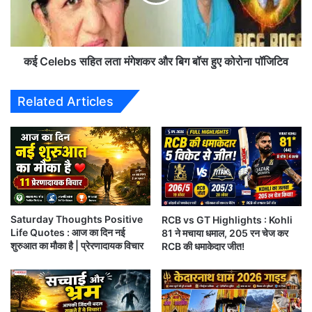
यों
e
को
b
इ
s
स
स
ने
हि
कई Celebs सहित लता मंगेशकर और बिग बॉस हुए कोरोना पॉजिटिव
फं
त
सा
ल
Related Articles
या
ता
,
मं
रा
गे
ज
श
ना
क
थ
र
सिं
औ
ह
र
Saturday Thoughts Positive
RCB vs GT Highlights : Kohli
,
बि
Life Quotes : आज का दिन नई
81 ने मचाया धमाल, 205 रन चेज कर
नी
ग
शुरुआत का मौका है | प्रेरणादायक विचार
RCB की धमाकेदार जीत!
ती
बॉ
निफ्टी के टॉप गेनर IndusInd Bank, HDFC, Tata
श
स
Consumer Products, Hindalco Industrie और
कु
हु
मा
ए
Britannia Industries है
।
र
को