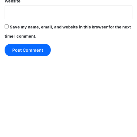
Website
वहीं, चेन्नई में पेट्रोल 101.40 रुपये प्रति लीटर और डीजल
91.43 रुपये प्रति लीटर हैंl
Save my name, email, and website in this browser for the next
time I comment.
प्री ओपनिंग में शेयर बाजार (9.01am)
कमजोर ग्लोबल संकेतों के बीच प्री-ओपनिंग में बाजार की कमजोर
शुरुआत हुई है।
सेसेंक्स 82.97 अंक यानी 0.14 फीसदी की गिरावट के साथ
60,317.59 के स्तर पर नजर आ रहा है।
वहीं निफ्टी 35.05 अंक यानी 0.19 फीसदी टूटकर 17968 के
स्तर पर कारोबार करता दिख रहा हैl