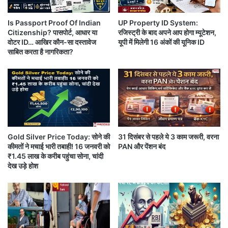
आधार कार्ड(Aadhaar Card)
से पहले से ही लिंक है या
o
d
नहीं
(how-to-link-pan-aadhar)
तो हम आगे इसका भी
Is Passport Proof Of Indian
UP Property ID System:
a
तरीका बताने जा रहे है।
Citizenship? पासपोर्ट, आधार या
रजिस्ट्री के बाद अपने आप होगा म्यूटेशन,
y
वोटर ID… आखिर कौन-सा दस्तावेज
यूपी में मिलेगी 16 अंकों की यूनिक ID
i
साबित करता है नागरिकता?
n
I
n
d
i
a
:
स
Gold Silver Price Today: सोने की
31 दिसंबर से पहले ये 3 काम जरूरी, वरना
स्ता
कीमतों ने मचाई भारी तबाही! 16 जनवरी को
PAN और पेंशन बंद
हो
₹1.45 लाख के करीब पहुंचा सोना, चांदी
आप अपने घर बैठे ही न सिर्फ अपने पैन कार्ड को आधार से लिंक
ग
देख उड़े होश
या
कर सकते है बल्कि आधार-पैन लिंकिंग का स्टेट्स(pan-
सो
aadhar-link-status-check-online) भी महज कुछ
ना
-
सेकेंड्स में जान सकते है कि दोनों आपस में लिंक हुए है या नहीं।
चां
दी