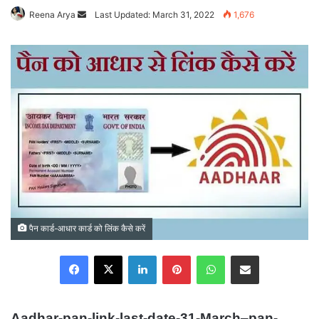
Reena Arya
Send
Last Updated: March 31, 2022
1,676
an
email
पैन कार्ड-आधार कार्ड को लिंक कैसे करें
Facebook
X
LinkedIn
Pinterest
WhatsApp
Share via Email
Aadhar-pan-link-last-date-31-March
–
pan-