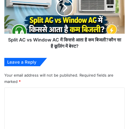
Window
AC
में
किससे
आता
है
कम
Split AC vs Window AC में किससे आता है कम बिजली?कौन सा
बिजली?
है कूलिंग में बेस्ट?
कौन
सा
Leave a Reply
है
कूलिंग
में
Your email address will not be published.
Required fields are
बेस्ट?
marked
*
C
o
m
m
e