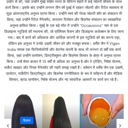
उद्योग से की, जहां उन्होंने मुंबई सहित भारत के विभिन्न शहरों में कई ज्वेलरी शोरूम के साथ
कार्य किया। इसके बाद उन्होंने लगभग तीन वर्ष दुबई में रहकर ज्वेलरी और रिटेल व्यवसाय से
जुड़ा अंतरराष्ट्रीय अनुभव प्राप्त किया। उन्होंने स्वयं की गोल्ड ज्वेलरी शॉप का संचालन भी
किया, जहां उन्होंने रिटेल मैनेजमेंट, कस्टमर रिलेशन और बिज़नेस संचालन का व्यावहारिक
अनुभव हासिल किया। मुंबई के एक बड़े मॉल में उन्होंने “Occassions” नाम से एक
डिज़ाइनर स्टूडियो की स्थापना की, जो प्रीमियम फैशन और डिज़ाइनर कलेक्शन के लिए जाना
गया। बाद में कार्य की अधिकता और आर्थिक कारणों से इस स्टूडियो को बंद करना पड़ा,
लेकिन इस अनुभव ने उनके उद्यमी जीवन को और मजबूत बनाया। धर्मेश जैन ने Vigen
India नामक एक फिजियोथेरेपी और वेलनेस कंपनी के साथ भी लगभग दो वर्षों तक कार्य
किया, जहां उन्होंने प्रमोशन, डिस्ट्रीब्यूशन और बिज़नेस विस्तार के क्षेत्र में अनुभव प्राप्त
🚖 Rapido ने बढ़ाया किराया Rapido Fare Hike ! अब
किया। उन्हें शेयर बाजार में 15 वर्षों से अधिक का अनुभव है और वे ट्रेडिंग, निवेश योजना,
सफर होगा महंगा? जानिए पुराने और नए रेट का पूरा हिसाब
मार्केट व्यवहार और रिस्क मैनेजमेंट की गहरी समझ रखते हैं। वर्तमान में धर्मेश जैन एक उद्यमी,
प्रमोटर, मार्केटिंग डिस्ट्रीब्यूटर और बिज़नेस रणनीतिकार के रूप में सक्रिय हैं और मीडिया
विस्तार, ब्रांड प्रमोशन, निवेश योजना और नए व्यापारिक अवसरों पर कार्य कर रहे हैं।
देशभर में बढ़ती महंगाई के बीच अब रोजाना कैब और बाइक टैक्सी
से सफर करने वाले लोगों को भी बड़ा झटका लगा है। लोकप्रिय
बाइक टैक्सी और कैब प्लेटफॉर्म Rapido ने कई शहरों में अपने
किराए में बढ़ोतरी कर दी है।
फैशन
इस फैसले के बाद अब ऑफिस जाने वाले कर्मचारियों, छात्रों और