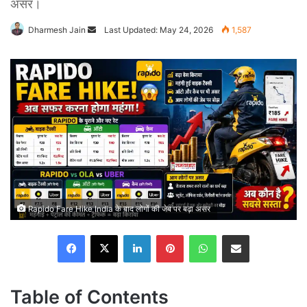
असर।
Send
Dharmesh Jain
Last Updated: May 24, 2026
1,587
an
email
Rapido Fare Hike India के बाद लोगों की जेब पर बढ़ा असर
Facebook
X
LinkedIn
Pinterest
WhatsApp
Share via Email
Table of Contents