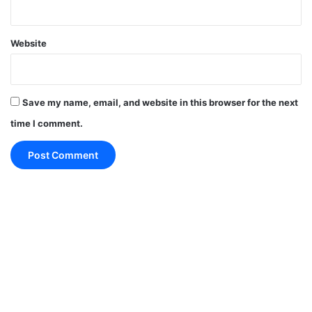
pic.twitter.com/rxWD4XM7Np
Website
— ANI (@ANI)
June 13, 2024
Save my name, email, and website in this browser for the next
नीट री एग्जाम डेट 2024, 23 जून रखी गई है। 1563 बच्चों का
time I comment.
नीट रिजल्ट रद्द होने और इनके लिए नीट री-एग्जाम कराए जाने के
बाद फाइनल स्कोर का असर पूरी नीट मेरिट लिस्ट पर पड़ेगा।
NEET Exam Issue Re-Examination Of 1563
Students On June 23 NTA SupremeCourt
NEET Exam Issue Re-Examination Of 1563
Students On June 23 NTA SupremeCourt
इन बच्चों के मार्क्स बदलते ही इनकी नीट ऑल इंडिया रैंक भी