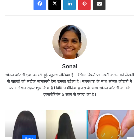
Sonal
सोनल कोठारी एक उभरती हुई जुझारू लेखिका है l विभिन्न विषयों पर अपनी कलम की लेखनी
आखिरकार नीट में धांधली के आरोपों को लेकर देशभर में चल रहे
से पाठकों को सटीक जानकारी देना उनका उद्देश्य है l समयधारा के साथ सोनल कोठारी ने
अपना लेखन सफ़र शुरू किया है l विभिन्न मीडिया हाउस के साथ सोनल कोठारी का वर्क
विरोध प्रदर्शन के बीच नेशनल टेस्टिंग एजेंसी ने बड़ा कदम उठाया
एक्सपीरियंस 5 साल से ज्यादा का है l
है।
परीक्षा आयोजित करने वाली राष्ट्रीय परीक्षा एजेंसी यानी NTA ने
नीट यूजी 2024 ग्रेस मार्क्स वापस ले लिए हैं।
फैशन