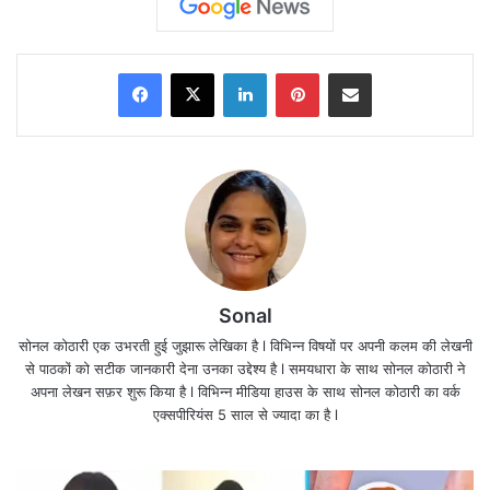
आने वाले दिनों में और बढ़ेगा क्रेज
निष्कर्ष
Facebook
X
LinkedIn
Pinterest
Share via Email
Dhurandhar 2 OTT Release
के बाद Pakistan और
India में Netflix पर भारी ट्रैफिक देखने को मिला।
फिल्म
Dhurandhar 2 OTT Release
होते ही सोशल
मीडिया पर मचाया धमाका।
Sonal
सोनल कोठारी एक उभरती हुई जुझारू लेखिका है l विभिन्न विषयों पर अपनी कलम की लेखनी
से पाठकों को सटीक जानकारी देना उनका उद्देश्य है l समयधारा के साथ सोनल कोठारी ने
अपना लेखन सफ़र शुरू किया है l विभिन्न मीडिया हाउस के साथ सोनल कोठारी का वर्क
एक्सपीरियंस 5 साल से ज्यादा का है l