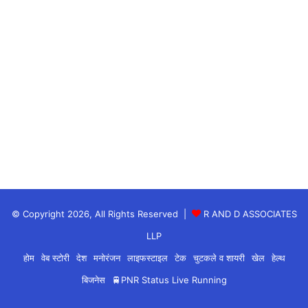
© Copyright 2026, All Rights Reserved |
R AND D ASSOCIATES
LLP
होम
वेब स्टोरी
देश
मनोरंजन
लाइफस्टाइल
टेक
चुटकले व शायरी
खेल
हेल्थ
बिजनेस
🚆PNR Status Live Running