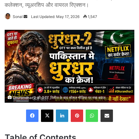
कलेक्शन, व्यूअरशिप और वायरल रिएक्शन।
Send
Sonal
Last Updated: May 17, 2026
1,547
an
email
Dhurandhar 2 की OTT रिलीज के बाद सोशल मीडिया पर मचा बवाल
Facebook
X
LinkedIn
Pinterest
WhatsApp
Share via Email
Table of Contents