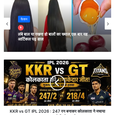
फैशन
लंबे बाल या रखना हो बालों का ख्याल,एक बार यह
आर्टिकल पढ़ डाल
KKR
vs
GT
IPL
2026
:
247
रन
बनाकर
जानिए डिजिटल कलेक्शन, व्यूअरशिप और वायरल रिएक्शन
कोलकाता
KKR vs GT IPL 2026 : 247 रन बनाकर कोलकाता ने मचाया