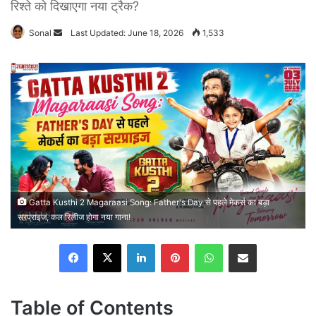
रिश्ते को दिखाएगा नया ट्रैक?
Send
Sonal
Last Updated: June 18, 2026
1,533
an
email
Gatta Kusthi 2 Magaraasi Song: Father's Day से पहले मेकर्स का बड़ा
सरप्राइज, कल रिलीज होगा नया गाना!
Facebook
X
LinkedIn
Pinterest
WhatsApp
Share via Email
Table of Contents