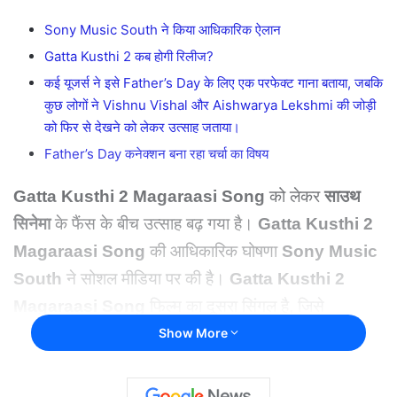
Sony Music South ने किया आधिकारिक ऐलान
Gatta Kusthi 2 कब होगी रिलीज?
कई यूजर्स ने इसे Father’s Day के लिए एक परफेक्ट गाना बताया, जबकि
कुछ लोगों ने Vishnu Vishal और Aishwarya Lekshmi की जोड़ी
को फिर से देखने को लेकर उत्साह जताया।
Father’s Day कनेक्शन बना रहा चर्चा का विषय
Gatta Kusthi 2 Magaraasi Song
को लेकर
साउथ
सिनेमा
के फैंस के बीच उत्साह बढ़ गया है।
Gatta Kusthi 2
Magaraasi Song
की आधिकारिक घोषणा
Sony Music
South
ने सोशल मीडिया पर की है।
Gatta Kusthi 2
Magaraasi Song
फिल्म का दूसरा सिंगल है, जिसे
Father’s Day
के खास मौके से जोड़कर प्रमोट किया जा रहा
Show More
है।
Gatta Kusthi 2 Magaraasi Song
की घोषणा के
बाद दर्शक अब इसके रिलीज का बेसब्री से इंतजार कर रहे हैं।