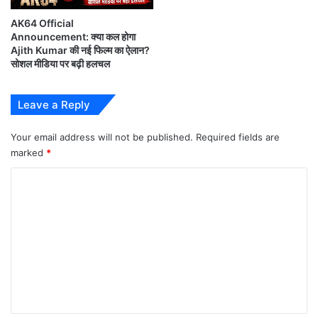
single from
#GattaKusthi2
.
नहीं
AK64 Official
पड़ेगी
Announcement: क्या कल होगा
A
@RSeanRoldan
musical.
जरूरत
Ajith Kumar की नई फिल्म का ऐलान?
Sung by
@vijaynarain
.
सोशल मीडिया पर बढ़ी हलचल
Lyrics by Muthamil.
Leave a Reply
Choreography…
pic.twitter.com/9xyWcN4q3c
Your email address will not be published.
Required fields are
marked
*
— Sony Music South India
C
(@SonyMusicSouth)
June 18, 2026
o
m
m
पोस्ट में साफ किया गया है कि यह गाना फिल्म का दूसरा सिंगल
e
होगा और इसे
Father’s Day
के माहौल के बीच रिलीज किया
n
जाएगा।
t