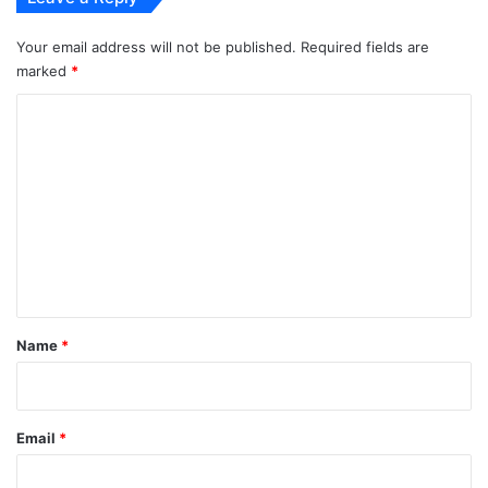
Your email address will not be published.
Required fields are
marked
*
C
o
m
m
e
n
t
*
Name
*
Email
*
स्थानीय लोगों के मुताबिक, घटना इतनी भयावह थी कि पूरी गली में चीख-पुकार मच