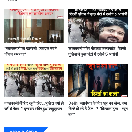
की बेरहमी से हत्या कर दी गई।
घटना के बाद इलाके में भारी पुलिस बल तैनात किया गया और देर रात तक पुलिस,
फॉरेंसिक टीम और क्राइम ब्रांच जांच में जुटी रही।
Chemist Auto Taxi Strike: मेडिकल बंद, दिल्ली में चक्का जाम — जनता
“कालकाजी की खामोशी: जब एक घर में
कालकाजी मंदिर सेवादार हत्याकांड: दिल्ली
बेहाल!
जीवन थम गया”
पुलिस ने कुछ घंटों में दबोचे 5 आरोपी
कालकाजी में फिर खूनी खेल…पुलिस क्यों हो
Delhi रक्षाबंधन के दिन खून का खेल, क्या
रही है फेल..? इस बार मंदिर हुआ लहूलुहान
रिश्तें हो रहे है फ़ैल…? “विश्वास टूटा… खून
बहा”
Leave a Reply