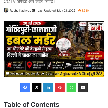
CCTV अपडेट और लाइव रिपोर्ट।
Send
Radha Kashyap
Last Updated: May 21, 2026
1,580
an
email
Govindpuri Double Murder Case
Facebook
X
LinkedIn
Pinterest
WhatsApp
Share via Email
Table of Contents