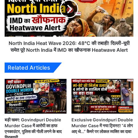
सकते
Wave
हैं
2026:
48°C
की
तबाही!
दिल्ली-
यूपी
North India Heat Wave 2026: 48°C की तबाही! दिल्ली-यूपी
समेत
समेत पूरे North India में IMD का खौफनाक Heatwave Alert
पूरे
North
Related Articles
India
गोविंदपुरी-कालकाजी डबल मर्डर केस 2026:
में
दक्षिण दिल्ली में खूनी वारदात से दहशत, मां-बेटे
IMD
का
की हत्या के बाद इलाके में सनसनी
खौफनाक
Heatwave
Alert
दक्षिण-पूर्वी दिल्ली के Govindpuri और Kalkaji इलाके में 20 मई 2026 को
बड़ी खबर: Govindpuri Double
Exclusive Govindpuri Double
हुई दोहरी हत्या की घटना ने पूरे इलाके को हिला दिया।
Murder Case में आरोपी का हाफ
Murder Case में नया ट्विस्ट! “4 लोग
एनकाउंटर, पुलिस की गोली लगने के बाद
आए थे…” कैमरे पर लोकल व्यक्ति का दावा
शुरुआती जानकारी के अनुसार, इस सनसनीखेज वारदात में एक मां और उसके बेटे
गिरफ्तारी