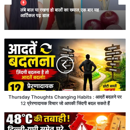
लंबे बाल या रखना हो बालों का ख्याल,एक बार यह
आर्टिकल पढ़ डाल
Thursday
Thoughts
Changing
Habits
:
आदतें
बदलने
पर
12
प्रेरणादायक
Thursday Thoughts Changing Habits : आदतें बदलने पर
विचार
12 प्रेरणादायक विचार जो आपकी जिंदगी बदल सकते हैं
जो
आपकी
North
जिंदगी
India
बदल
Heat