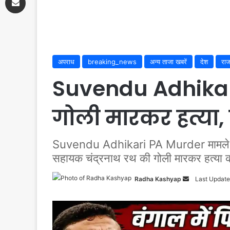
अपराध
breaking_news
अन्य ताजा खबरें
देश
राज
Suvendu Adhikari 
गोली मारकर हत्या, 
Suvendu Adhikari PA Murder मामले ने पश्च
सहायक चंद्रनाथ रथ की गोली मारकर हत्या 
Send
Radha Kashyap
Last Update
an
email