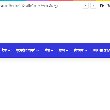
Fa
ा आपका दिन, सभी 12 राशियों का राशिफल और शुभ उपाय ⭐
टेक
चुटकले व शायरी
खेल
हेल्थ
बिजनेस
🚆PNR ST