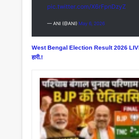
pic.twitter.com/X6rFpnDzyZ
— ANI (@ANI)
May 6, 2026
West Bengal Election Result 2026 LIVE: 
हारी.!