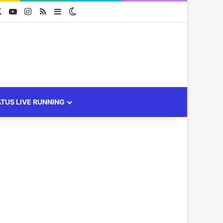
cebook
X
YouTube
Instagram
RSS
Sidebar
Switch skin
ATUS LIVE RUNNING