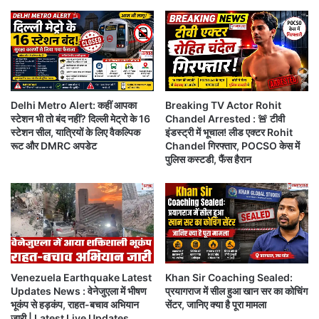
द्र
स
कुछ समय के लिए पूरे क्षेत्र में दहशत का माहौल देखने को मिला।
ने
रा
जां
शि
च
के
के
लि
लि
ए
Khan Sir Coaching Centre Firing-
5 से
ए
शु
Delhi Metro Alert: कहीं आपका
Breaking TV Actor Rohit
ब
भ
स्टेशन भी तो बंद नहीं? दिल्ली मेट्रो के 16
Chandel Arrested : 🚨 टीवी
6 राउंड फायरिंग की चर्चा
ना
र
स्टेशन सील, यात्रियों के लिए वैकल्पिक
इंडस्ट्री में भूचाल! लीड एक्टर Rohit
ई
हे
रूट और DMRC अपडेट
Chandel गिरफ्तार, POCSO केस में
स
शुरुआती जानकारी के अनुसार, घटना के दौरान करीब 5 से 6
गा
पुलिस कस्टडी, फैंस हैरान
मि
बु
राउंड गोली चलने की बात सामने आई है। हालांकि पुलिस ने अभी
ति
ध
तक इस संख्या की आधिकारिक पुष्टि नहीं की है।
वा
र
,
स्थानीय लोगों का कहना है कि फायरिंग के दौरान आसपास लगे
प
ढ़ें
कुछ पोस्टर और बैनर भी क्षतिग्रस्त हुए। पुलिस इन सभी दावों की
दै
Venezuela Earthquake Latest
Khan Sir Coaching Sealed:
जांच कर रही है।
नि
Updates News : वेनेजुएला में भीषण
प्रयागराज में सील हुआ खान सर का कोचिंग
भूकंप से हड़कंप, राहत-बचाव अभियान
सेंटर, जानिए क्या है पूरा मामला
क
जारी | Latest Live Updates