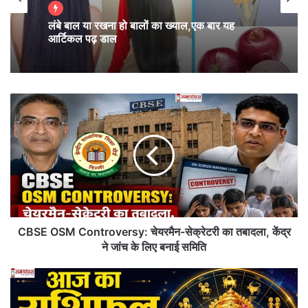
लंबे बाल या रखना हो बालों का ख्याल,एक बार यह
आर्टिकल पढ़ डाल
C
B
S
E
O
S
M
C
o
n
CBSE OSM Controversy: चेयरमैन-सेक्रेटरी का तबादला, केंद्र
t
ने जांच के लिए बनाई समिति
r
o
A
v
a
e
j