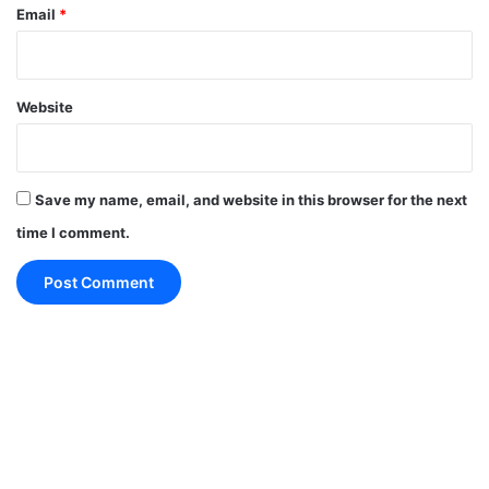
Email
*
Website
Save my name, email, and website in this browser for the next
time I comment.
खान सर
CCTV फुटेज से मिल सकते हैं अहम सुराग
जांच के दौरान पुलिस ने आसपास लगे
CCTV कैमरों
की फुटेज
जुटानी शुरू कर दी है। अधिकारियों को उम्मीद है कि फुटेज से
घटना में शामिल लोगों की पहचान करने में मदद मिल सकती है।