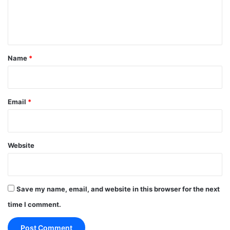
e
n
t
*
Name
*
Email
*
Website
Labour Day 1 May 2026
Save my name, email, and website in this browser for the next
time I comment.