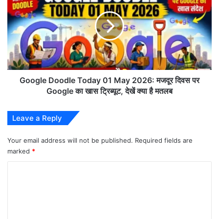
गुजरात
Today
का
01
उज्ज्वल
May
भविष्य
2026:
मजदूर
दिवस
पर
Google
Google Doodle Today 01 May 2026: मजदूर दिवस पर
का
Google का खास ट्रिब्यूट, देखें क्या है मतलब
खास
ट्रिब्यूट,
Leave a Reply
देखें
क्या
है
Your email address will not be published.
Required fields are
मतलब
marked
*
C
o
Labour Day 1 May 2026
m
m