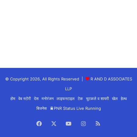
© Copyright 2026, All Rights Reserved |
R AND D ASSOCIATES
LLP
होम
वेब स्टोरी
देश
मनोरंजन
लाइफस्टाइल
टेक
चुटकले व शायरी
खेल
हेल्थ
बिजनेस
🚆PNR Status Live Running
Facebook
X
YouTube
Instagram
RSS