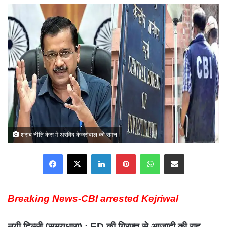
email
शराब नीति केस में अरविंद केजरीवाल को समन
Facebook
X
LinkedIn
Pinterest
WhatsApp
Share via Email
Breaking News-CBI arrested Kejriwal
नयी दिल्ली (समयधारा) : ED की गिरफ्त से आजादी की राह