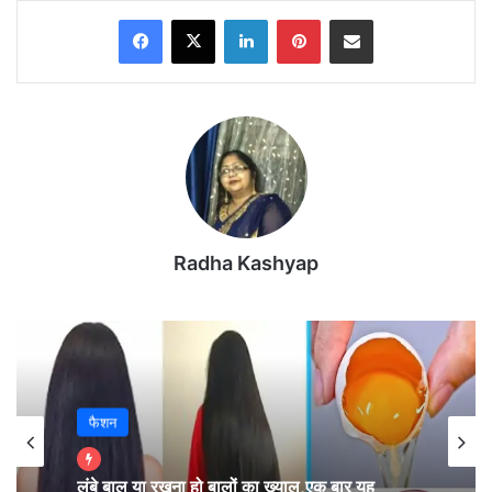
Facebook
X
LinkedIn
Pinterest
Share via Email
Radha Kashyap
दिल्ली के सीएम अरविंद केजरीवाल की मुश्किलें कम होने का नाम
ही नहीं ले रही हैं।
ईडी के बाद अब आज सीबीआई ने उन्हें दिल्ली शराब घोटाला मामले
फैशन
में गिरफ्तार कर लिया है।
लंबे बाल या रखना हो बालों का ख्याल,एक बार यह