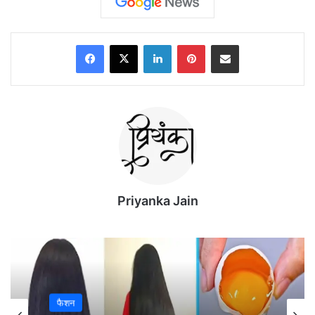
Facebook
X
LinkedIn
Pinterest
Share via Email
Priyanka Jain
फैशन