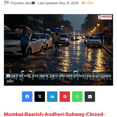
Priyanka Jain
Send
Last Updated: May 21, 2025
1,554
an
email
मुंबई में भारी बारिश: अंधेरी सबवे बंद, IMD ने ऑरेंज अलर्ट जारी किया | Weather Update
2025
Facebook
X
LinkedIn
Pinterest
WhatsApp
Share via Email
Mumbai-Baarish-Andheri-Subway-Closed-