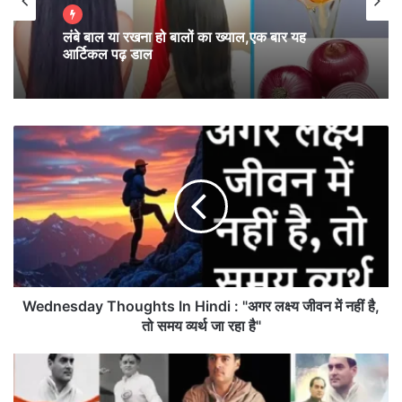
लंबे बाल या रखना हो बालों का ख्याल,एक बार यह
आर्टिकल पढ़ डाल
W
e
d
n
e
s
d
a
y
T
Wednesday Thoughts In Hindi : "अगर लक्ष्य जीवन में नहीं है,
h
तो समय व्यर्थ जा रहा है"
o
u
ए
g
क
h
वि