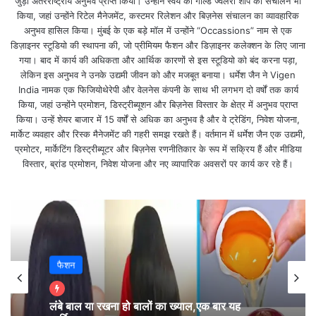
जुड़ा अंतरराष्ट्रीय अनुभव प्राप्त किया। उन्होंने स्वयं की गोल्ड ज्वेलरी शॉप का संचालन भी
किया, जहां उन्होंने रिटेल मैनेजमेंट, कस्टमर रिलेशन और बिज़नेस संचालन का व्यावहारिक
Amazon Prime Day Sale हो रहा है जल्द शुरू, जानिए
अनुभव हासिल किया। मुंबई के एक बड़े मॉल में उन्होंने “Occassions” नाम से एक
इस बंपर सेल के महाफाडूऑफर्स
डिज़ाइनर स्टूडियो की स्थापना की, जो प्रीमियम फैशन और डिज़ाइनर कलेक्शन के लिए जाना
गया। बाद में कार्य की अधिकता और आर्थिक कारणों से इस स्टूडियो को बंद करना पड़ा,
लेकिन इस अनुभव ने उनके उद्यमी जीवन को और मजबूत बनाया। धर्मेश जैन ने Vigen
मुख्यमंत्री योगी ने प्रेस कांफ्रेंस कर कहा अब तक जो परिणाम
India नामक एक फिजियोथेरेपी और वेलनेस कंपनी के साथ भी लगभग दो वर्षों तक कार्य
किया, जहां उन्होंने प्रमोशन, डिस्ट्रीब्यूशन और बिज़नेस विस्तार के क्षेत्र में अनुभव प्राप्त
सामने आए हैं और जो रुझान हैं,
किया। उन्हें शेयर बाजार में 15 वर्षों से अधिक का अनुभव है और वे ट्रेडिंग, निवेश योजना,
मार्केट व्यवहार और रिस्क मैनेजमेंट की गहरी समझ रखते हैं। वर्तमान में धर्मेश जैन एक उद्यमी,
उसमें भाजपा अपने सहयोगी दलों के साथ क्षेत्र पंचायत प्रमुख के
प्रमोटर, मार्केटिंग डिस्ट्रीब्यूटर और बिज़नेस रणनीतिकार के रूप में सक्रिय हैं और मीडिया
विस्तार, ब्रांड प्रमोशन, निवेश योजना और नए व्यापारिक अवसरों पर कार्य कर रहे हैं।
चुनाव में 635 से ज़्यादा सीटों पर विजयी बन रही है।
पूरे नतीजे आने पर ये संख्या और बढ़ेगी: उत्तर प्रदेश के मुख्यमंत्री
योगी आदित्यनाथ
फैशन
लंबे बाल या रखना हो बालों का ख्याल,एक बार यह