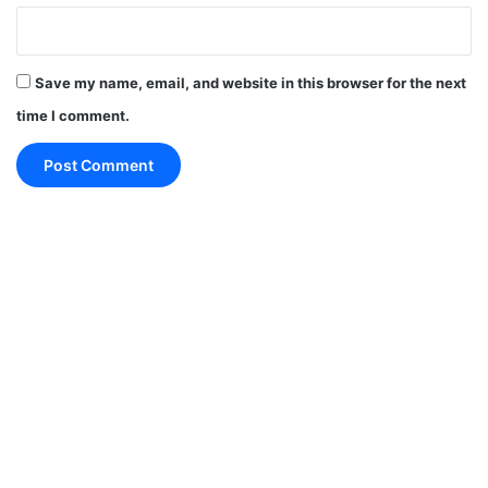
ब्लॉक प्रमुख चुनाव के बीच यूपी के कुछ इलाकों में टकराव के
Save my name, email, and website in this browser for the next
मामले सामने आए थेl
time I comment.
मुजफ्फरनगर ब्लॉक प्रमुख चुनाव में बीजेपी व विपक्ष कार्यकर्ताओ में
नोकझोंक हो गई थी
जिसके बाद दोनों पक्षों ने जमकर हंगामा कियाl हंगामा कर रहे लोगों
को पुलिस ने लाठी लेकर खदेड़ दिया थाl
जिले के बुढ़ाना ब्लॉक के वोटिंग केंद्र पर जाने को लेकर दोनों पक्षों
में विवाद शुरू हुआ था
जिसके बाद सत्ताधारी व विपक्ष आमने सामने खड़े होकर नारेबाजी
करने लगे थेl वहीं यूपी के हमीरपुर जिले से भी हंगामे की खबर आई