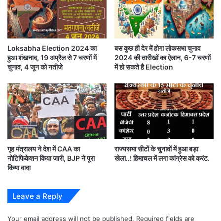
(@ANINewsUP)
July 10, 2021
ड
र
ल
ग
Loksabha Election 2024 का
बस कुछ ही देर में होगा लोकसभा चुनाव
इससे पहले,
ता
हुआ शंखनाद, 19 अप्रैल से 7 चरणों में
2024 की तारीखों का ऐलान, 6-7 चरणों
है
चुनाव, 4 जून को नतीजे
में हो सकते है Election
476 सीटों पर ब्लॉक प्रमुख चुनाव (Block Pramukh
Election) के लिए वोटिंग (Voting) के बाद मतगणना जारी हैl
इससे पहले सूबे में 334 ब्लॉक प्रमुख निर्विरोध चुन लिए गए है l
गृह मंत्रालय ने देश में CAA का
राज्यसभा सीटों के चुनावों में हुआ बड़ा
UP block pramukh election voting chunav
नोटिफिकेशन किया जारी, BJP ने पूरा
खेला..! हिमाचल में लगा कांग्रेस को करंट.
results live updates in hindi bjp bumper win
किया वादा
sp congress etc
Leave a Reply
वोटिंग (Voting) आज सुबह 11 बजे से 3 बजे तक चली l सूबे में
Your email address will not be published.
Required fields are