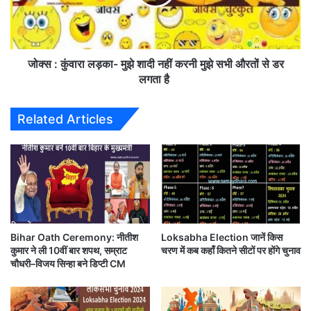
अ
रा
का
ल
न्यूज़ एजेंसी ANI UP
ने ट्वीट कर इस बात की जानकारी दी l
उं
ड़
ट
का
हो
-
जोक्स : कुंवारा लड़का- मुझे शादी नहीं करनी मुझे सभी औरतों से डर
स
मु
लगता है
क
झे
ता
शा
Related Articles
है
दी
Trends indictate Bharatiya Janata
सा
न
Party winning in Block Panchayat
फ
हीं
,
क
polls. We worked with the motive
कै
र
से
of 'Sabka vikas, sabka vishwas' in
नी
ब
मु
all districts: Chief Minister Yogi
चे
झे
.
Bihar Oath Ceremony: नीतीश
Loksabha Election जानें किस
Adityanath
स
कुमार ने ली 10वीं बार शपथ, सम्राट
चरण में कब कहाँ कितने सीटों पर होंगे चुनाव
.
भी
pic.twitter.com/vW2oJYXMud
चौधरी–विजय सिन्हा बने डिप्टी CM
?
औ
जा
र
नि
तों
— ANI UP/Uttarakhand
यें
से