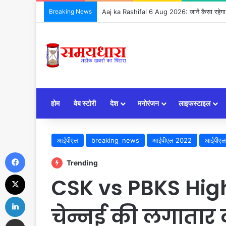
Breaking News
Aaj ka Rashifal 6 Aug 2026: जानें कैसा रहेग
होम
वेब स्टोरी
देश
मनोरंजन
लाइफस्टाइल
आईपीएल
breaking_news
आईपीएल 2022
आईपीएल
Facebook
Trending
X
CSK vs PBKS Highl
LinkedIn
चेन्नई की लगातार द
Share via Email