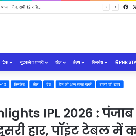
Fa
ा आपका दिन, सभी 12 राशियों का राशिफल और शुभ उपाय ⭐
टेक
चुटकले व शायरी
खेल
हेल्थ
बिजनेस
🚆PNR ST
-13
क्रिकेट
खेल
देश
देश की अन्य ताजा खबरें
राज्यों की खबरें
ights IPL 2026 : पंजाब
ूसरी हार, पॉइंट टेबल में