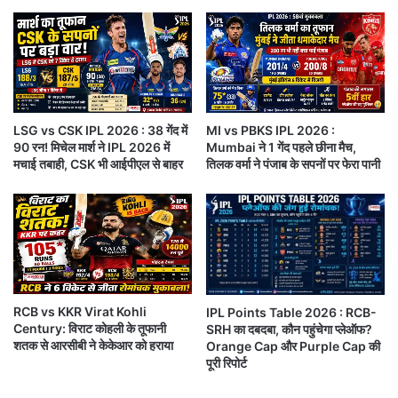
को
.
ले
2
GT vs SRH IPL 2026
यह मुकाबला सिर्फ जीत-हार तक सीमित नहीं था,
क
0
बल्कि इसमें गुजरात टाइटंस की टीम संतुलन, गेंदबाजी की ताकत और मध्यक्रम की
र
%
मजबूती साफ नजर आई। वहीं सनराइजर्स हैदराबाद की बल्लेबाजी पूरी तरह
ब
पा
बिखरती हुई दिखाई दी।
ढ़े
स
स
,
LSG vs CSK IPL 2026 : 38 गेंद में
MI vs PBKS IPL 2026 :
वा
D
मैच का संक्षिप्त स्कोरकार्ड
GT vs SRH
90 रन! मिचेल मार्श ने IPL 2026 में
Mumbai ने 1 गेंद पहले छीना मैच,
ल
i
मचाई तबाही, CSK भी आईपीएल से बाहर
तिलक वर्मा ने पंजाब के सपनों पर फेरा पानी
,
r
IPL 2026
स
e
स्पे
c
क्ट
t
टीम
स्कोर
ज
L
ह
i
गुजरात टाइटंस
168/5 (20 ओवर)
र
n
की
k
सनराइजर्स हैदराबाद
86 ऑल आउट (14.5 ओवर)
RCB vs KKR Virat Kohli
IPL Points Table 2026 : RCB-
आ
से
Century: विराट कोहली के तूफानी
SRH का दबदबा, कौन पहुंचेगा प्लेऑफ?
शं
परिणाम
गुजरात टाइटंस 82 रन से जीती
दे
शतक से आरसीबी ने केकेआर को हराया
Orange Cap और Purple Cap की
का
खें
पूरी रिपोर्ट
.
रि
?