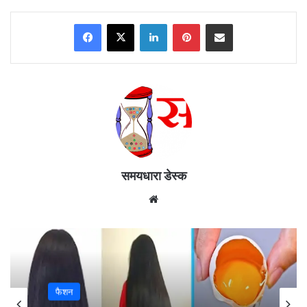
Facebook
X
LinkedIn
Pinterest
Share via Email
समयधारा डेस्क
गुजरात टाइटंस की धमाकेदार जीत, GT vs SRH IPL 2026 सनराइजर्स
We
हैदराबाद को 82 रन से हराकर पॉइंट्स टेबल में पहुंची टॉप पर
bsi
te
इंडियन प्रीमियर लीग 2026 का रोमांच अपने चरम पर पहुंच चुका है और हर
मुकाबला प्लेऑफ की तस्वीर बदल रहा है।
इसी बीच 12 मई को अहमदाबाद के नरेंद्र मोदी स्टेडियम में खेले गए IPL 2026
फैशन