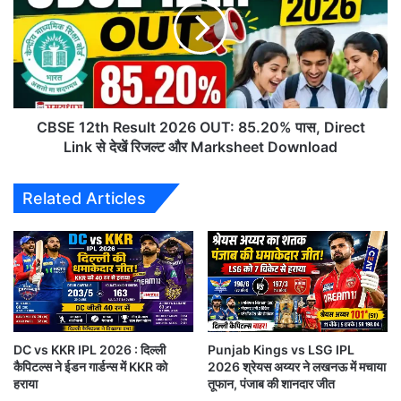
t
E
m
1
o
2
r
t
t
h
e
R
m
e
CBSE 12th Result 2026 OUT: 85.20% पास, Direct
R
s
Link से देखें रिजल्ट और Marksheet Download
e
u
p
l
Related Articles
o
t
r
2
t
0
का
2
इं
6
त
O
GT vs SRH IPL 2026
जा
U
र
T
इसके जवाब में सनराइजर्स हैदराबाद की पूरी टीम 14.5 ओवर में सिर्फ 86 रन पर
,
DC vs KKR IPL 2026 : दिल्ली
Punjab Kings vs LSG IPL
:
ढेर हो गई। गुजरात के गेंदबाजों ने शुरुआत से ही हैदराबाद पर दबाव बनाए रखा और
कैपिटल्स ने ईडन गार्डन्स में KKR को
2026 श्रेयस अय्यर ने लखनऊ में मचाया
मौ
8
एक के बाद एक विकेट लेकर मुकाबले को पूरी तरह एकतरफा बना दिया।
हराया
तूफान, पंजाब की शानदार जीत
त
5