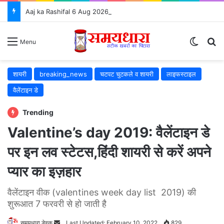
Aaj ka Rashifal 6 Aug 2026: जानें कैसा रहेगा आपका दिन, सभी 12 राशियों का राशिफल और शुभ उपाय ⭐
Switch
S
Menu
शायरी
breaking_news
चटपट चुटकले व शायरी
लाइफस्टाइल
वैलेंटाइन डे
Trending
Valentine’s day 2019: वैलेंटाइन डे
पर इन लव स्टेटस,हिंदी शायरी से करें अपने
प्यार का इज़हार
वैलेंटाइन वीक (valentines week day list 2019) की
शुरूआत 7 फरवरी से हो जाती है
समयधारा डेस्क
Send
Last Updated: February 10, 2022
829