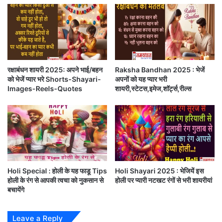
री
शब्दों में जो जादू होता है वो दुनिया की कीमती से कीमती चीज में
,
प्र
नहीं होता। इसलिए
वैलेंटाइन डे
पर अगर आप भी अपने प्यार को
त्य
इंप्रेस करना चाहते है तो
वैलेंटाइन डे की शायरी(#Valentine
र्प
ण
day Hindi shayari) वाले
लव स्टेटस (love
के
रक्षाबंधन शायरी 2025: अपने भाई/बहन
Raksha Bandhan 2025 : भेजें
status),प्यार भरी शायरी
(love shayari in hindi)
और
खि
को भेजें प्यार भरे Shorts-Shayari-
अपनों को यह प्यार भरी
ला
हिंदी शायरी (hindi shayari)
से लैस ये
वैलेंटाइन डे
Images-Reels-Quotes
शायरी,स्टेटस,इमेज,शॉर्ट्स,रील्स
फ
कार्ड्स(valentines card)
अपने लवर को भेजें और इस
क
रे
वैलेंटाइन डे 2019 ( #Valentine’s day 2019)
उन्हें स्पेशल
गा
फील करवाएं:
अ
पी
ल
गुल ने गुलशन से ये पैगाम भेजा है
Holi Special : होली के यह फाडू Tips
Holi Shayari 2025 : भेजियें इस
होली के रंग से आपकी त्वचा को नुकसान से
होली पर प्यारी नटखट रंगों से भरी शायरीयां
सितारों से गगन ने ये सलाम भेजा है
बचायेंगे
मुबारक हो आपको ये Valentine’s Day
Leave a Reply