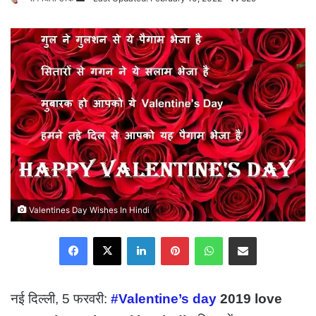
an
email
Valentines Day Wishes In Hindi
Facebook
X
LinkedIn
Pinterest
WhatsApp
Share via Email
नई दिल्ली, 5 फरवरी:
#Valentine’s day
2019 love