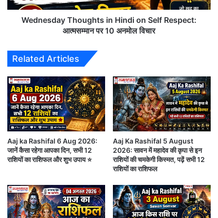
17 June Horoscope in Hindi: आज गणेश जी की कृपा किस राशि पर, किसे रहना
प
y
होगा सावधान?
का
T
Wednesday Thoughts in Hindi on Self Respect:
ब
h
आत्मसम्मान पर 10 अनमोल विचार
17 June Horoscope in Hindi
–
वृषभ
ड़ा
o
दा
u
राशि (Taurus)
Related Articles
वा
g
,
h
धैर्य और समझदारी से काम लें। किसी पुराने मित्र से मुलाकात हो
ई
t
रा
s
सकती है। निवेश से पहले सोच-विचार जरूर करें। स्वास्थ्य पर
न
i
ध्यान देना आवश्यक होगा।
से
n
हो
H
ग
i
मिथुन राशि (Gemini)
ई
Aaj ka Rashifal 6 Aug 2026:
Aaj Ka Rashifal 5 August
n
जानें कैसा रहेगा आपका दिन, सभी 12
2026: सावन में महादेव की कृपा से इन
पी
d
राशियों का राशिफल और शुभ उपाय ⭐
राशियों की चमकेगी किस्मत, पढ़ें सभी 12
नई योजनाओं पर काम शुरू करने के लिए दिन अच्छा है।
स
i
राशियों का राशिफल
डी
o
विद्यार्थियों को पढ़ाई में सफलता मिल सकती है। कोई शुभ समाचार
ल
n
मन प्रसन्न कर सकता है।
!
S
1
e
9
l