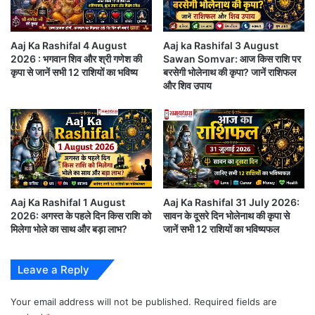
17 June Horoscope in Hindi
–
कर्क
जू
f
न
R
राशि (Cancer)
से
e
Aaj Ka Rashifal 4 August
Aaj ka Rashifal 3 August
खु
s
2026 : भगवान शिव और श्री गणेश की
Sawan Somvar: आज किस राशि पर
पारिवारिक मामलों में संतुलन बनाए रखें। भावनाओं में बहकर कोई
ले
p
कृपा से जानें सभी 12 राशियों का भविष्य
बरसेगी भोलेनाथ की कृपा? जानें राशिफल
गा
e
निर्णय न लें। आर्थिक स्थिति सामान्य रहेगी।
और शिव उपाय
हो
c
र्मु
t
यह भी पढ़े:
Daily Horoscope 13 June 2026 : आज
ज
:
?
आ
किस राशि की चमकेगी किस्मत?
त्म
स
सिंह राशि (Leo)
म्मा
न
Aaj Ka Rashifal 1 August
Aaj Ka Rashifal 31 July 2026:
प
2026: अगस्त के पहले दिन किस राशि को
सावन के दूसरे दिन भोलेनाथ की कृपा से
नेतृत्व क्षमता का लाभ मिलेगा। नौकरी और व्यवसाय में नई
मिलेगा भोले का साथ और बड़ा लाभ?
जानें सभी 12 राशियों का भविष्यफल
र
जिम्मेदारियां मिल सकती हैं। आत्मविश्वास सफलता दिलाने में मदद
1
0
करेगा।
Leave a Reply
अ
न
Your email address will not be published.
Required fields are
17 June Horoscope in Hindi-
कन्या राशि
मो