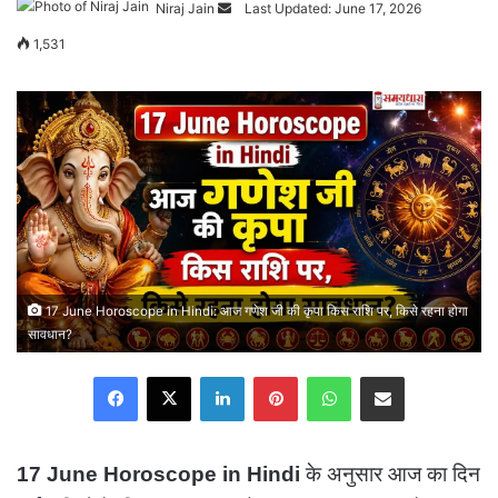
Niraj Jain
Send
Last Updated: June 17, 2026
an
1,531
email
17 June Horoscope in Hindi: आज गणेश जी की कृपा किस राशि पर, किसे रहना होगा
सावधान?
Facebook
X
LinkedIn
Pinterest
WhatsApp
Share via Email
17 June Horoscope in Hindi
के अनुसार आज का दिन