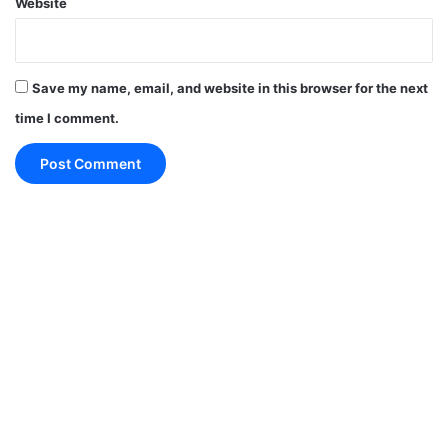
Website
धनु राशि (Sagittarius)
Save my name, email, and website in this browser for the next
time I comment.
भाग्य का साथ मिलेगा। यात्रा के योग बन सकते हैं। शिक्षा और
प्रतियोगी परीक्षाओं से जुड़े लोगों को शुभ समाचार मिल सकता है।
यह भी पढ़े:
5 June 2026 Horoscope in Hindi: किसे
मिलेगा धन लाभ और किसे रहना होगा सावधान? जानें आज का
राशिफल
मकर राशि (Capricorn)-
7 June 2026
Horoscope in Hindi