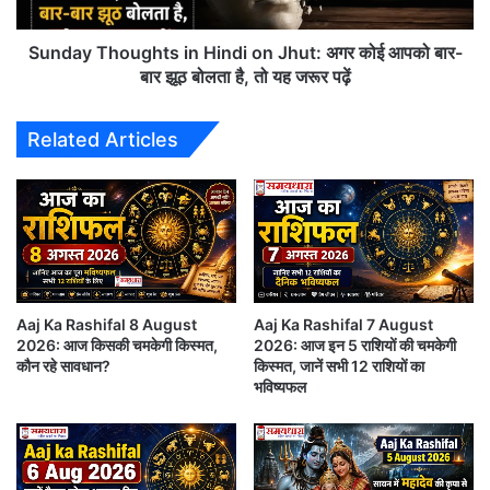
P
h
r
o
o
u
Sunday Thoughts in Hindi on Jhut: अगर कोई आपको बार-
t
g
बार झूठ बोलता है, तो यह जरूर पढ़ें
मिथुन राशि (Gemini)-
7 June 2026
e
h
s
t
Horoscope in Hindi
Related Articles
t
s
:
i
आज आपकी रचनात्मकता लोगों को प्रभावित कर सकती है।
N
n
E
H
विद्यार्थियों को अच्छे परिणाम मिल सकते हैं। मित्रों का सहयोग
E
i
प्राप्त होगा।
T
n
-
d
C
i
B
Aaj Ka Rashifal 8 August
Aaj Ka Rashifal 7 August
o
2026: आज किसकी चमकेगी किस्मत,
2026: आज इन 5 राशियों की चमकेगी
S
n
यह भी पढ़े:
6 June 2026 Horoscope in Hindi: जानें
कौन रहे सावधान?
किस्मत, जानें सभी 12 राशियों का
E
J
भविष्यफल
वि
h
किसे मिलेगा धन लाभ और किन राशियों को रहना होगा सतर्क
वा
u
द
t
कर्क राशि (Cancer)
प
:
र
अ