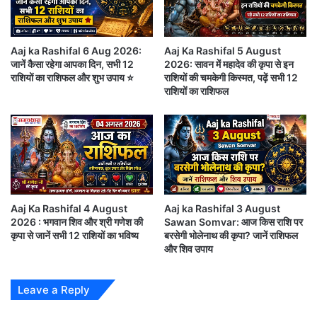
छा
ग
भावनाओं में बहकर कोई बड़ा निर्णय न लें। कार्यक्षेत्र में अतिरिक्त
त्रों
र
जिम्मेदारियां मिल सकती हैं। परिवार के साथ समय बिताने का
का
को
Aaj ka Rashifal 6 Aug 2026:
Aaj Ka Rashifal 5 August
फू
ई
अवसर मिलेगा।
जानें कैसा रहेगा आपका दिन, सभी 12
2026: सावन में महादेव की कृपा से इन
टा
आ
राशियों का राशिफल और शुभ उपाय ⭐
राशियों की चमकेगी किस्मत, पढ़ें सभी 12
गु
प
राशियों का राशिफल
स्सा
को
,
बा
जं
र
सिंह राशि (Leo)
त
-
र
बा
आज नेतृत्व क्षमता की सराहना होगी। सामाजिक प्रतिष्ठा बढ़
-
र
मं
झू
सकती है। आर्थिक लाभ के नए अवसर सामने आ सकते हैं।
त
ठ
Aaj Ka Rashifal 4 August
Aaj ka Rashifal 3 August
र
बो
2026 : भगवान शिव और श्री गणेश की
Sawan Somvar: आज किस राशि पर
प
कृपा से जानें सभी 12 राशियों का भविष्य
बरसेगी भोलेनाथ की कृपा? जानें राशिफल
ल
और शिव उपाय
र
ता
शि
है
कन्या राशि (Virgo)-
7 June 2026
क्षा
,
Leave a Reply
Horoscope in Hindi
मं
तो
त्री
य