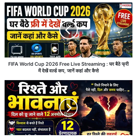
FIFA
World
Cup
2026
Free
Live
Streaming
:
घर
बैठे
FIFA World Cup 2026 Free Live Streaming : घर बैठे फ्री
फ्री
में देखें वर्ल्ड कप, जानें कहां और कैसे
में
देखें
Friday
वर्ल्ड
Thoughts
कप,
Relationships
जानें
Emotions:
कहां
दिल
Aaj Ka Rashifal 12 June 2026, शुक्रवार का दिन कई
और
को
राशियों के लिए नई संभावनाएं लेकर आया है, जबकि कुछ लोगों को
कैसे
छू
लेने
अपने निर्णयों में अधिक सावधानी बरतने की आवश्यकता होगी।
वाले