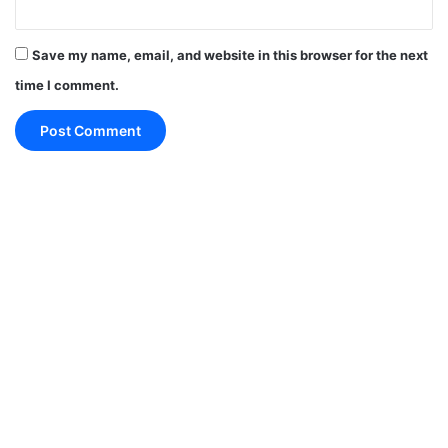
शुभ रंग और शुभ अंक
Save my name, email, and website in this browser for the next
time I comment.
शुभ रंग: लाल
शुभ अंक: 9
उपाय
हनुमान जी को सिंदूर अर्पित करें।
IFA World Cup 2026 Free Live Streaming : घर
बैठे फ्री में देखें वर्ल्ड कप, जानें कहां और कैसे