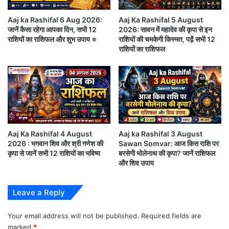
Aaj ka Rashifal 6 Aug 2026:
Aaj Ka Rashifal 5 August
मेष राशि (Aries)
जानें कैसा रहेगा आपका दिन, सभी 12
2026: सावन में महादेव की कृपा से इन
राशियों का राशिफल और शुभ उपाय ⭐
राशियों की चमकेगी किस्मत, पढ़ें सभी 12
आज का दिन आपके लिए ऊर्जा और आत्मविश्वास से भरपूर रहने
राशियों का राशिफल
वाला है। लंबे समय से रुके हुए कार्यों में प्रगति देखने को मिल
सकती है। कार्यक्षेत्र में आपके प्रयासों की सराहना होगी और
वरिष्ठ अधिकारी आपके कार्यों से प्रभावित नजर आएंगे।
करियर और व्यापार
Aaj Ka Rashifal 4 August
Aaj ka Rashifal 3 August
नौकरीपेशा लोगों को नई जिम्मेदारियां मिल सकती हैं। यदि आप
2026 : भगवान शिव और श्री गणेश की
Sawan Somvar: आज किस राशि पर
कृपा से जानें सभी 12 राशियों का भविष्य
बरसेगी भोलेनाथ की कृपा? जानें राशिफल
व्यापार करते हैं तो किसी नए ग्राहक या सौदे से लाभ मिलने की
और शिव उपाय
संभावना है। साझेदारी से जुड़े मामलों में पारदर्शिता बनाए रखें।
Leave a Reply
आर्थिक स्थिति
Your email address will not be published.
Required fields are
धन संबंधी मामलों में दिन संतोषजनक रहेगा। पुराने निवेश से लाभ
marked
*