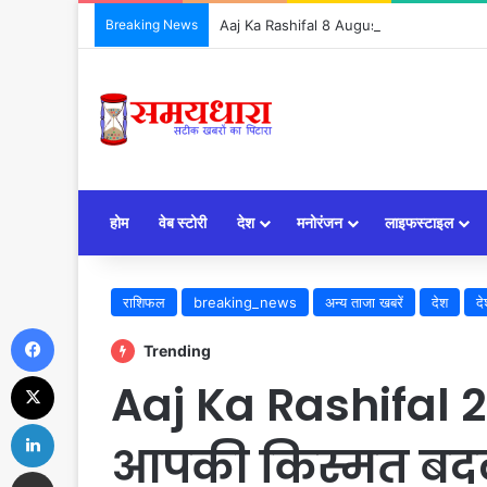
Breaking News
Aaj Ka Rashifal 8 August 2026: आज किसकी 
होम
वेब स्टोरी
देश
मनोरंजन
लाइफस्टाइल
राशिफल
breaking_news
अन्य ताजा खबरें
देश
दे
Facebook
Trending
X
Aaj Ka Rashifal 2
LinkedIn
आपकी किस्मत बदले
Share via Email