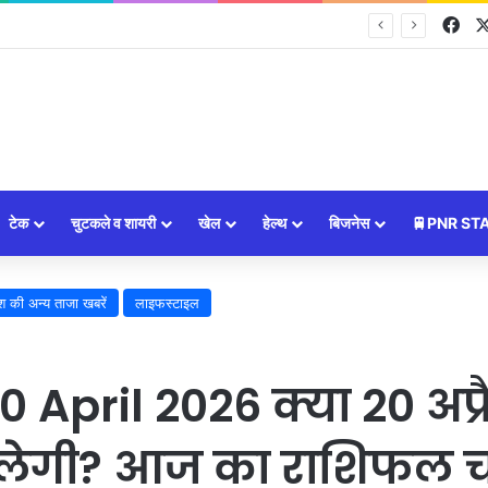
Fa
चमकेगी किस्मत, कौन रहे सावधान?
टेक
चुटकले व शायरी
खेल
हेल्थ
बिजनेस
🚆PNR ST
श की अन्य ताजा खबरें
लाइफस्टाइल
0 April 2026 क्या 20 अप्
गी? आज का राशिफल चौं