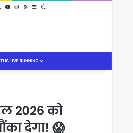
cebook
X
YouTube
Instagram
RSS
Sidebar
Switch skin
ATUS LIVE RUNNING
रैल 2026 को
का देगा! 😱