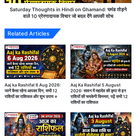
0
T
2
h
Saturday Thoughts in Hindi on Ghamand: घमंड तोड़ने
♈ मेष राशि (Aries)
6
o
वाले 10 प्रेरणादायक विचार जो बदल देंगे आपकी सोच
S
u
t
g
आज का दिन आत्मविश्वास से भरपूर रहेगा। कार्यक्षेत्र में आपके
Related Articles
a
h
प्रयासों की सराहना हो सकती है। किसी पुराने प्रोजेक्ट में
r
t
t
s
सफलता मिलने के संकेत हैं। आर्थिक स्थिति पहले से बेहतर
E
i
रहेगी। परिवार के साथ समय बिताने का अवसर मिलेगा।
n
n
d
H
विद्यार्थियों को पढ़ाई में सकारात्मक परिणाम मिल सकते हैं। प्रेम
D
i
संबंधों में मधुरता बनी रहेगी। सेहत सामान्य रहेगी, लेकिन पर्याप्त
a
n
t
Aaj ka Rashifal 6 Aug 2026:
Aaj Ka Rashifal 5 August
d
आराम करना भी जरूरी है।
जानें कैसा रहेगा आपका दिन, सभी 12
2026: सावन में महादेव की कृपा से इन
e
i
राशियों का राशिफल और शुभ उपाय ⭐
राशियों की चमकेगी किस्मत, पढ़ें सभी 12
:
o
राशियों का राशिफल
आ
शुभ रंग:
लाल
n
ज
G
शुभ अंक:
9
से
h
शु
a
रू
m
गु