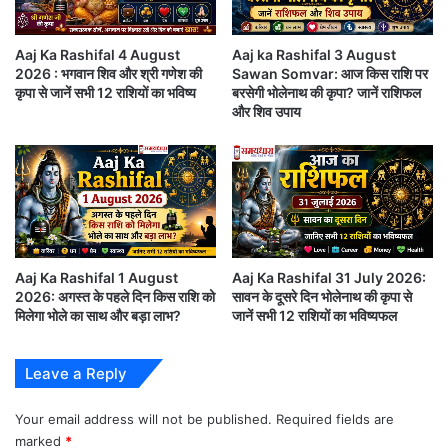
a
प्त
n
न
d
Aaj Ka Rashifal 4 August
Aaj ka Rashifal 3 August
♉ वृषभ राशि (Taurus)
व
:
2026 : भगवान शिव और श्री गणेश की
Sawan Somvar: आज किस राशि पर
रा
घ
कृपा से जानें सभी 12 राशियों का भविष्य
बरसेगी भोलेनाथ की कृपा? जानें राशिफल
त्रि
मं
और शिव उपाय
आज आपको धैर्य और समझदारी से काम लेना होगा। नौकरीपेशा
,
ड
जा
तो
लोगों के लिए नई जिम्मेदारियां आ सकती हैं। व्यापार में लाभ के
नें
ड़
अवसर बनेंगे, लेकिन निवेश सोच-समझकर करें। किसी पुराने
क
ने
ब
वा
मित्र से मुलाकात मन को प्रसन्न करेगी। परिवार का सहयोग
औ
ले
मिलेगा। जीवनसाथी के साथ संबंध मजबूत होंगे। स्वास्थ्य को
र
1
कै
0
लेकर लापरवाही न करें।
Aaj Ka Rashifal 1 August
Aaj Ka Rashifal 31 July 2026:
से
प्रे
2026: अगस्त के पहले दिन किस राशि को
सावन के दूसरे दिन भोलेनाथ की कृपा से
पा
मिलेगा भोले का साथ और बड़ा लाभ?
जानें सभी 12 राशियों का भविष्यफल
र
शुभ रंग:
सफेद
एं
णा
मां
दा
शुभ अंक:
6
Leave a Reply
दु
य
र्गा
क
का
Your email address will not be published.
Required fields are
वि
♊ मिथुन राशि (Gemini)
आ
marked
*
चा