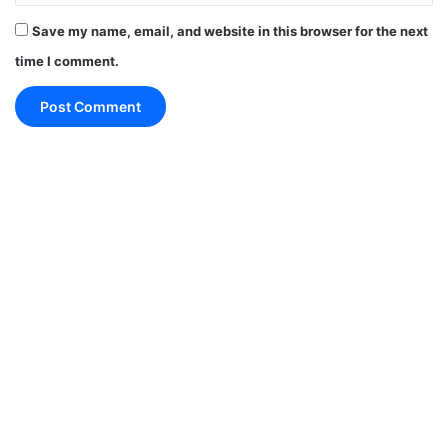
पड़ सकता है, जो बाद में आपकी झल्लाहट की वजह बनेगा।
Save my name, email, and website in this browser for the next
ज़रूरत से ज़्यादा सोना आपकी ऊर्जा को ख़त्म कर सकता है।
time I comment.
इसलिए पूरे दिन ख़ुद को सक्रिय रखें। परिवार के साथ आज
शॉपिंग पर जाना संभव हैं, परन्तु थकान का अनुभव भी हो सकता
है।
कुम्भ – गू, गे, गो, सा, सी, सू, से, सो, दा (Aquarius):
आज घर-परिवार और जीवनसाथी से संबंध पहले से अच्छे हो
जाएंगे। रोजमर्रा के काम समय पर हो सकते हैं। तनाव पूर्ण मौके
पर संतुलन रखने में आप सफल हो जाएंगे । सबसे अच्छा रिश्ता
बनाए रखने की कोशिश करें।
मीन – दी, दू, थ, झ, ञ, दे, दो, चा, ची (Pisces):