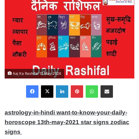
Aaj Ka Rashifal 12 May 2026
Facebook
X
LinkedIn
Pinterest
WhatsApp
Share via Email
astrology-in-hindi want-to-know-your-daily-
horoscope 13th-may-2021 star signs zodiac
signs