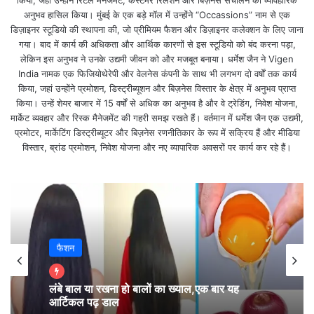
किया, जहां उन्होंने रिटेल मैनेजमेंट, कस्टमर रिलेशन और बिज़नेस संचालन का व्यावहारिक
का तरीक़ा बदलकर पहल करें।
अनुभव हासिल किया। मुंबई के एक बड़े मॉल में उन्होंने “Occassions” नाम से एक
डिज़ाइनर स्टूडियो की स्थापना की, जो प्रीमियम फैशन और डिज़ाइनर कलेक्शन के लिए जाना
गया। बाद में कार्य की अधिकता और आर्थिक कारणों से इस स्टूडियो को बंद करना पड़ा,
वृषभ – ई, ऊ, ए, ओ, वा, वी, वू, वे, वो (Taurus):
लेकिन इस अनुभव ने उनके उद्यमी जीवन को और मजबूत बनाया। धर्मेश जैन ने Vigen
India नामक एक फिजियोथेरेपी और वेलनेस कंपनी के साथ भी लगभग दो वर्षों तक कार्य
किया, जहां उन्होंने प्रमोशन, डिस्ट्रीब्यूशन और बिज़नेस विस्तार के क्षेत्र में अनुभव प्राप्त
आज आप बहुत से काम अपेक्षाकृत कम समय में पूरे कर सकते हैं।
किया। उन्हें शेयर बाजार में 15 वर्षों से अधिक का अनुभव है और वे ट्रेडिंग, निवेश योजना,
पैसों की स्थिति भी मजबूत रहेगी। निवेश और खरीददारी के
मार्केट व्यवहार और रिस्क मैनेजमेंट की गहरी समझ रखते हैं। वर्तमान में धर्मेश जैन एक उद्यमी,
प्रमोटर, मार्केटिंग डिस्ट्रीब्यूटर और बिज़नेस रणनीतिकार के रूप में सक्रिय हैं और मीडिया
अवसर आज आपको मिल सकते हैं। संबंधों में भी सुधार होता
विस्तार, ब्रांड प्रमोशन, निवेश योजना और नए व्यापारिक अवसरों पर कार्य कर रहे हैं।
रहेगा। आराम करने का मौका मिल सकता है।
मिथुन – का, की, कू, घ, ङ, छ, के, को, ह (Gemini):
आज आपका मन लोगों से मिलने में ज्यादा लगेगा। कुछ नए दोस्त
फैशन
आपके लिए मददगार साबित हो सकते हैं। यात्रा आपको थकान
और तनाव देगी- लेकिन आर्थिक तौर पर फ़ायदेमंद साबित होगी।
लंबे बाल या रखना हो बालों का ख्याल,एक बार यह
अचानक आयी ज़िम्मेदारी आपकी दिन की योजनाओं में बाधा डाल
आर्टिकल पढ़ डाल