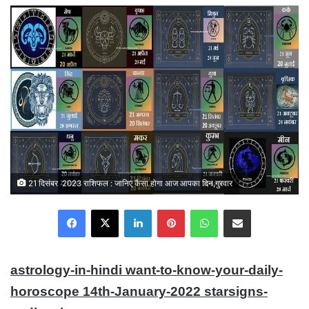
email
21 दिसंबर 2023 राशिफल : जानिए कैसा होगा आज आपका दिन,गुरवार
Facebook
X
LinkedIn
Pinterest
WhatsApp
Share via Email
astrology-in-hindi want-to-know-your-daily-
horoscope 14th-January-2022 starsigns-