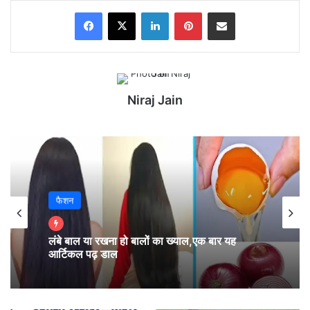
Facebook
X
LinkedIn
Pinterest
Share via Email
Niraj Jain
फैशन
मेष – चू, चे, चो, ला, ली, लू, ले, लो, आ (Aries):
लंबे बाल या रखना हो बालों का ख्याल,एक बार यह
आर्टिकल पढ़ डाल
आज के दिन आप भी उस संगीत को सुन सकेंगे, जो दुनिया के
बाक़ी सभी गीतों को भुलवा देगा। अगर आप अपनी चीज़ों का ध्यान
नहीं रखेंगे, तो उनके खोने या चोरी होने की संभावना है। आपके