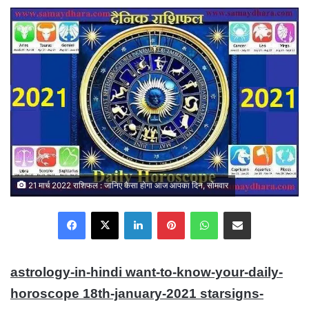
21 मार्च 2022 राशिफल : जानिए कैसा होगा आज आपका दिन, सोमवार
Facebook
X
LinkedIn
Pinterest
WhatsApp
Share via Email
astrology-in-hindi want-to-know-your-daily-
horoscope 18th-january-2021 starsigns-