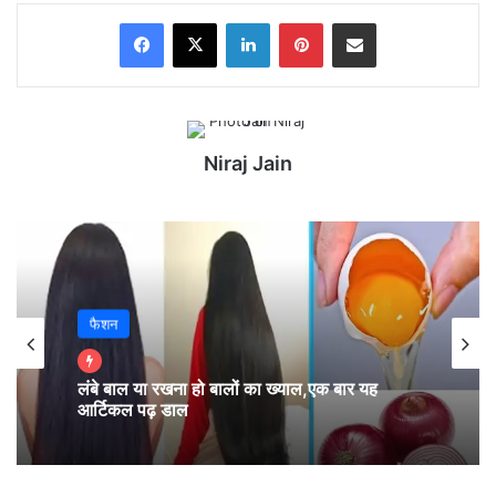
Facebook
X
LinkedIn
Pinterest
Share via Email
Niraj Jain
फैशन
मेष – चू, चे, चो, ला, ली, लू, ले, लो, आ (Aries):
लंबे बाल या रखना हो बालों का ख्याल,एक बार यह
आर्टिकल पढ़ डाल
आज अपने काम और शब्दों पर ग़ौर करें क्योंकि आधिकारिक
आंकड़े समझने में मुश्किल होंगे, अगर आप कुछ गड़बड़ करते हैं
तो। सेहत के नज़ीरे से गले लगने के अपने फ़ायदे हैं और आपको