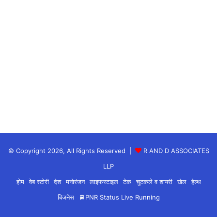
लिए वे आपकी तारीफ़ करेंगे।
कुम्भ – गू, गे, गो, सा, सी, सू, से, सो, दा (Aquarius):
आज ख़ुशी के लिए नए संबंध की प्रतीक्षा करें। आपमें से कुछ लोगों
को लंबा सफ़र करना पड़ सकता है – जो काफ़ी दौड़-भाग भरा होगा
– लेकिन साथ ही बहुत फ़ायदेमंद भी साबित होगा। आप अपने
जीवनसाथी के प्यार की गर्माहट महसूस कर सकते हैं।
मीन – दी, दू, थ, झ, ञ, दे, दो, चा, ची (Pisces):
© Copyright 2026, All Rights Reserved |
R AND D ASSOCIATES
आज आपके लिए दिन खास रहेगा। कुछ ऐसी बातें या ऐसी चीजें
LLP
सामने आ सकती हैं जो आपको आने वाले दिनों में बड़ा फायदा भी
होम
वेब स्टोरी
देश
मनोरंजन
लाइफस्टाइल
टेक
चुटकले व शायरी
खेल
हेल्थ
देंगी।
बिजनेस
🚆PNR Status Live Running
astrology-in-hindi want-to-know-your-daily-