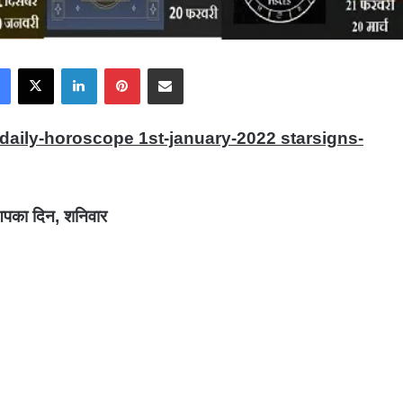
Facebook
X
LinkedIn
Pinterest
Share via Email
-daily-horoscope 1st-january-2022 starsigns-
पका दिन, शनिवार