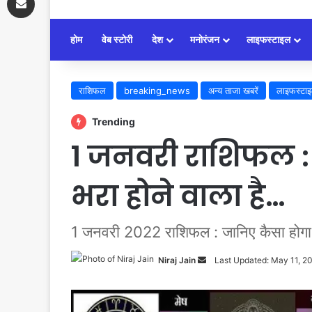
होम
वेब स्टोरी
देश
मनोरंजन
लाइफस्टाइल
राशिफल
breaking_news
अन्य ताजा खबरें
लाइफस्टा
Trending
1 जनवरी राशिफल :
भरा होने वाला है…
1 जनवरी 2022 राशिफल : जानिए कैसा हो
Niraj Jain
Send
Last Updated: May 11, 2
an
email