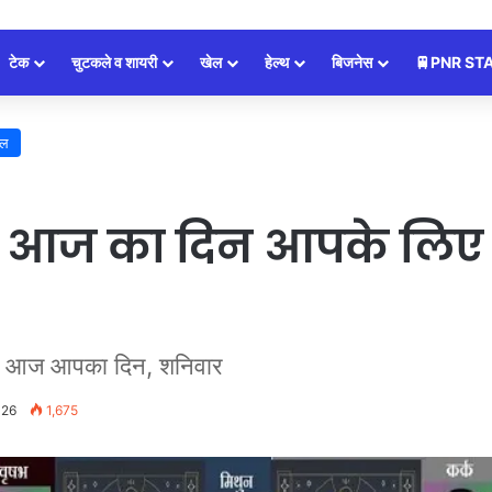
टेक
चुटकले व शायरी
खेल
हेल्थ
बिजनेस
🚆PNR ST
इल
 आज का दिन आपके लिए थ
गा आज आपका दिन, शनिवार
026
1,675