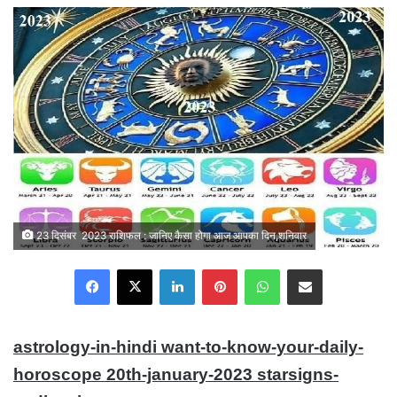
email
23 दिसंबर 2023 राशिफल : जानिए कैसा होगा आज आपका दिन,शनिवार
Facebook
X
LinkedIn
Pinterest
WhatsApp
Share via Email
astrology-in-hindi want-to-know-your-daily-
horoscope 20th-january-2023 starsigns-