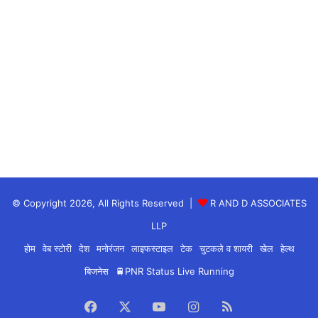
मकर – भो, जा, जी, खी, खू, खे, खो, गा, गी (Capricorn):
आज ख़ुशी के लिए नए संबंध की प्रतीक्षा करें। आपमें से कुछ लोगों
को लंबा सफ़र करना पड़ सकता है – जो काफ़ी दौड़-भाग भरा होगा
– लेकिन साथ ही बहुत फ़ायदेमंद भी साबित होगा। आप अपने
जीवनसाथी के प्यार की गर्माहट महसूस कर सकते हैं।
कुम्भ – गू, गे, गो, सा, सी, सू, से, सो, दा (Aquarius):
आज का दिन अपना हुक़्म चलाने का या ऐसा काम करने का नहीं है,
© Copyright 2026, All Rights Reserved |
R AND D ASSOCIATES
जो परेशानियाँ खड़ी कर सकता है। रोमांस का मौसम है। लेकिन
LLP
अपने जज़्बात क़ाबू में रखें, नहीं तो रिश्ते में खटास पैदा हो सकती
होम
वेब स्टोरी
देश
मनोरंजन
लाइफस्टाइल
टेक
चुटकले व शायरी
खेल
हेल्थ
है। एक अहम प्रोजेक्ट- जिसपर आप काफ़ी अरसे से काम कर रहे
बिजनेस
🚆PNR Status Live Running
थे- टल हो सकता है।
Facebook
X
YouTube
Instagram
RSS