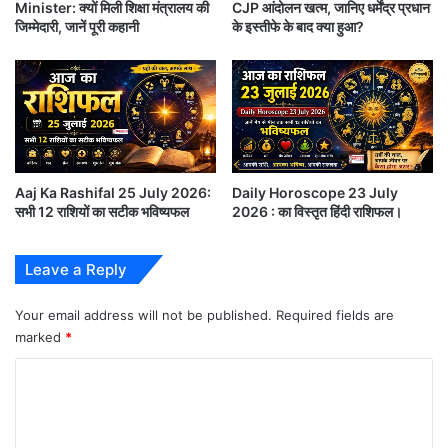
Minister: क्यों मिली शिक्षा मंत्रालय की
CJP आंदोलन खत्म, जानिए धर्मेंद्र प्रधान
ता
जिम्मेदारी, जानें पूरी कहानी
के इस्तीफे के बाद क्या हुआ?
सिंह – मा, मी, मू, मे, मो, टा, टी, टू, टे (Leo):
है
कि
वो
आज ख़ुद को रोज़ाना की अपेक्षा कम ऊर्जावान महसूस करेंगे।
ज़िं
स्वयं को ज़रूरत से ज़्यादा काम के नीचे न दबाएँ, थोड़ा आराम करें
दा
थे
और आज के कामों को कल तक के लिए टाल दें। आपको कई
.
स्रोतों से आर्थिक लाभ होगा। घर में उल्लास का माहौल आपके
.
Aaj Ka Rashifal 25 July 2026:
Daily Horoscope 23 July
.
तनावों को कम कर देगा।
सभी 12 राशियों का सटीक भविष्यफल
2026 : का विस्तृत हिंदी राशिफल।
कन्या – ढो, पा, पी, पू, ष, ण, ठ, पे, पो (Virgo):
Leave a Reply
Your email address will not be published.
Required fields are
विदेश जाने के इच्छुक व्यक्ति के लिए अच्छा अवसर है। लंबे
marked
*
प्रवास का आयोजन हो सकता है। एक-दो धार्मिक स्थल की
C
यात्रा से आपका मन प्रफुल्लित होगा। आर्थिक लाभ होने की
o
संभावना है।
m