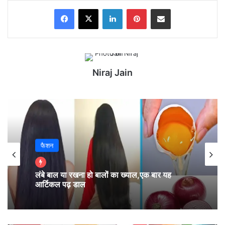
Facebook
X
LinkedIn
Pinterest
Share via Email
Niraj Jain
फैशन
मेष – चू, चे, चो, ला, ली, लू, ले, लो, आ (Aries):
लंबे बाल या रखना हो बालों का ख्याल,एक बार यह
आर्टिकल पढ़ डाल
आज आपके लिए कोई संदेश आयेगा, यह संदेश आपकी पूरी
दिनचर्या को बदल कर रख देगा l कभी-कभी मन भटक जाता है
और हमसे वह गलती हो जाती है जिसके लिए हमनें कभी सोचा भी