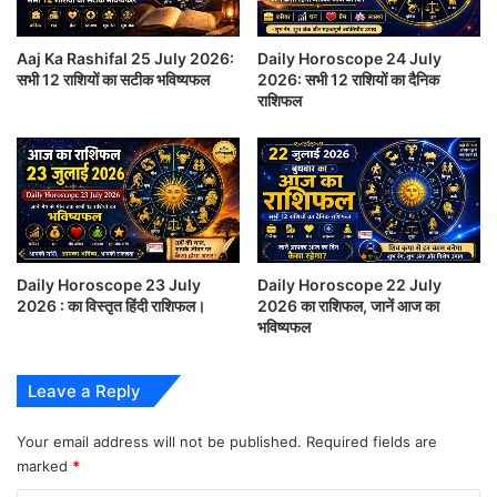
प
horoscope 21st-may-2021 starsigns-
को
Aaj Ka Rashifal 25 July 2026:
Daily Horoscope 24 July
zodiacsigns
ब
सभी 12 राशियों का सटीक भविष्यफल
2026: सभी 12 राशियों का दैनिक
द
राशिफल
ल
तुला – रा, री, रू, रे, रो, ता, ती, तू, ते (Libra):
दि
या
आज परिवार के साथ सामाजिक गतिविधियाँ सभी को ख़ुश रखेंगी।
आज आपका अजीब रवैया लोगों को भ्रमित करेगा और इसलिए
आपमे झुंझलाहट पैदा करेगा। आर्थिक तौर पर सुधार तय है। प्रेम
Daily Horoscope 23 July
Daily Horoscope 22 July
के दृष्टिकोण से आपके लिए यह दिन विशेष रहने वाला है।
2026 : का विस्तृत हिंदी राशिफल।
2026 का राशिफल, जानें आज का
भविष्यफल
वृश्चिक – तो, ना, नी, नू, ने, नो, या, यी, यू (Scorpio):
Leave a Reply
आज किसी बच्चे या बूढ़े के स्वास्थ को लेकर हुई परेशानी अप्रत्यक्ष
Your email address will not be published.
Required fields are
रूप से आपके वैवाहिक जीवन को प्रभावित कर सकती है। दोस्तों
marked
*
से गपशप करना एक अच्छा टाइमपास हो सकता है। अपनी