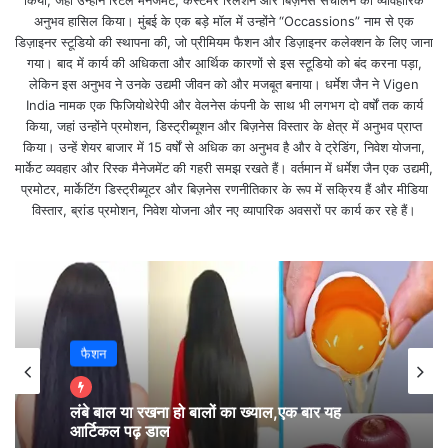
किया, जहां उन्होंने रिटेल मैनेजमेंट, कस्टमर रिलेशन और बिज़नेस संचालन का व्यावहारिक
जिससे आपको मानसिक संतोष मिलेगा।
अनुभव हासिल किया। मुंबई के एक बड़े मॉल में उन्होंने “Occassions” नाम से एक
डिज़ाइनर स्टूडियो की स्थापना की, जो प्रीमियम फैशन और डिज़ाइनर कलेक्शन के लिए जाना
गया। बाद में कार्य की अधिकता और आर्थिक कारणों से इस स्टूडियो को बंद करना पड़ा,
वृषभ – ई, ऊ, ए, ओ, वा, वी, वू, वे, वो (Taurus):
लेकिन इस अनुभव ने उनके उद्यमी जीवन को और मजबूत बनाया। धर्मेश जैन ने Vigen
India नामक एक फिजियोथेरेपी और वेलनेस कंपनी के साथ भी लगभग दो वर्षों तक कार्य
किया, जहां उन्होंने प्रमोशन, डिस्ट्रीब्यूशन और बिज़नेस विस्तार के क्षेत्र में अनुभव प्राप्त
आज के दिन आप किसी दान-पुण्य के काम में सहभागिता के ज़रिए
किया। उन्हें शेयर बाजार में 15 वर्षों से अधिक का अनुभव है और वे ट्रेडिंग, निवेश योजना,
कर सकते हैं, जिससे आपको मानसिक संतोष मिलेगा। चालाकी
मार्केट व्यवहार और रिस्क मैनेजमेंट की गहरी समझ रखते हैं। वर्तमान में धर्मेश जैन एक उद्यमी,
भरी आर्थिक योजनाओं में फँसने से बचें- निवेश करने में काफ़ी
प्रमोटर, मार्केटिंग डिस्ट्रीब्यूटर और बिज़नेस रणनीतिकार के रूप में सक्रिय हैं और मीडिया
विस्तार, ब्रांड प्रमोशन, निवेश योजना और नए व्यापारिक अवसरों पर कार्य कर रहे हैं।
सावधानी बरतें।
मिथुन – का, की, कू, घ, ङ, छ, के, को, ह (Gemini):
आज आप माता-पिता को ख़ुश करने के लिए दोनों में संतुलन बनाना
फैशन
ज़रूरी है। आप प्रेम की आग में धीरे-धीरे ही सही, लेकिन लगातार
जलते रहेंगे। नयी परियोजनाओं और ख़र्चों को टाल दें। अगर आप
लंबे बाल या रखना हो बालों का ख्याल,एक बार यह
ऐसे अच्छे कामों में थोड़ा समय लगाएँ, तो काफ़ी सकारात्मक
आर्टिकल पढ़ डाल