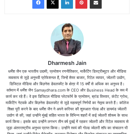
Dharmesh Jain
धर्मेश जैन एक भारतीय उद्यमी, प्रमोशन रणनीतिकार, मार्केटिंग डिस्ट्रीब्यूटर और मीडिया
व्यवसाय से जुड़े अनुभवी प्रोफेशनल हैं, जिन्हें शेयर बाजार, रिटेल व्यापार, ज्वेलरी उद्योग,
डिजिटल मीडिया और बिज़नेस डेवलपमेंट के क्षेत्र में 15 वर्षों से अधिक का अनुभव है।
मेष – चू, चे, चो, ला, ली, लू, ले, लो, आ (Aries):
वर्तमान में धर्मेश जैन Samaydhara.com के CEO और Business Head के रूप में
कार्य कर रहे हैं। वे इस डिजिटल मीडिया प्लेटफॉर्म के प्रमोशन, ब्रांड विस्तार, कंटेंट ग्रोथ,
आज चालाकी भरी आर्थिक योजनाओं में फँसने से बचें- निवेश
मार्केटिंग नेटवर्क और बिज़नेस डेवलपमेंट से जुड़े महत्वपूर्ण निर्णयों का नेतृत्व करते हैं। कॉलेज
शिक्षा पूरी करने के बाद धर्मेश जैन ने अपने करियर की शुरुआत गोल्ड और डायमंड ज्वेलरी
करने में काफ़ी सावधानी बरतें। इससे पहले कि नकारात्मक विचार
उद्योग से की, जहां उन्होंने मुंबई सहित भारत के विभिन्न शहरों में कई ज्वेलरी शोरूम के साथ
मानसिक बीमारी का रूप ले लें, आप उन्हें ख़त्म कर दें। ऐसा आप
कार्य किया। इसके बाद उन्होंने लगभग तीन वर्ष दुबई में रहकर ज्वेलरी और रिटेल व्यवसाय से
जुड़ा अंतरराष्ट्रीय अनुभव प्राप्त किया। उन्होंने स्वयं की गोल्ड ज्वेलरी शॉप का संचालन भी
किसी दान-पुण्य के काम में सहभागिता के ज़रिए कर सकते हैं,