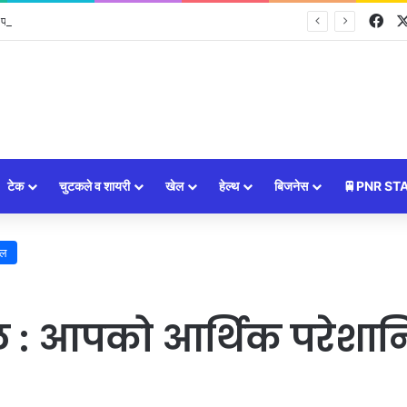
Fa
ंचेगी रूस की रेल? जानिए पूरा प्लान
टेक
चुटकले व शायरी
खेल
हेल्थ
बिजनेस
🚆PNR ST
इल
: आपको आर्थिक परेशानि