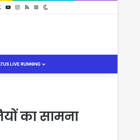
cebook
X
YouTube
Instagram
RSS
Sidebar
Switch skin
ATUS LIVE RUNNING
यों का सामना