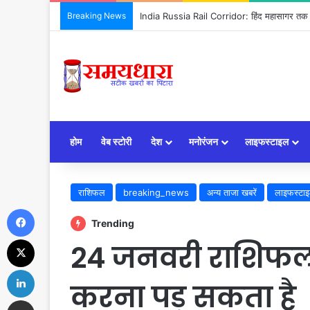
Breaking News
India Russia Rail Corridor: हिंद महासागर तक पहु
होम
वेब स्टोरी
देश
मनोरंजन
लाइफस्टाइल
राशिफल
breaking_news
अन्य ताजा खबरें
लाइफस्टा
Facebook
Trending
X
24 जनवरी राशिफल 
LinkedIn
करना पड़ सकता है
Share via Email