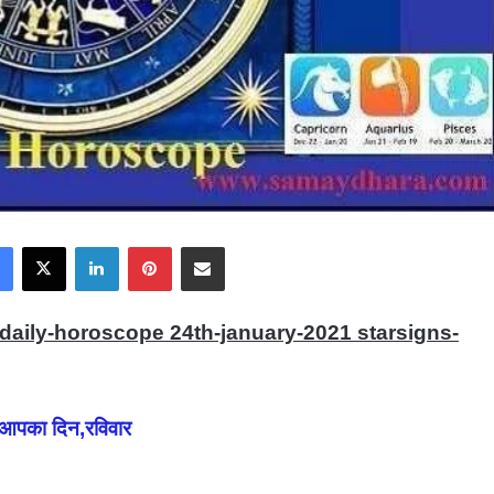
Facebook
X
LinkedIn
Pinterest
Share via Email
-daily-horoscope 24th-january-2021 starsigns-
आपका दिन,रविवार