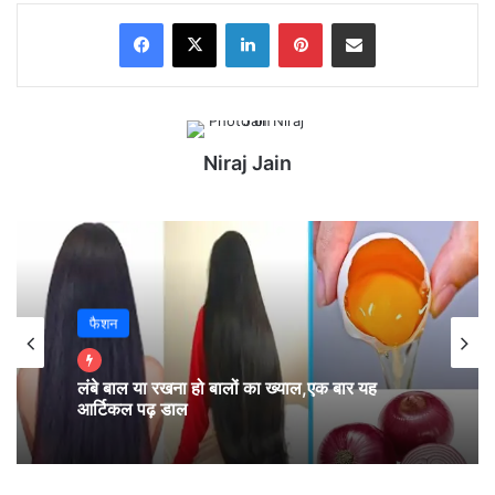
Facebook
X
LinkedIn
Pinterest
Share via Email
Niraj Jain
फैशन
मेष – चू, चे, चो, ला, ली, लू, ले, लो, आ (Aries):
लंबे बाल या रखना हो बालों का ख्याल,एक बार यह
आर्टिकल पढ़ डाल
आपकी वाणी आज आप को या तो तर देगी या फिर तितर-बितर
कर देगी l मतलब यह है की आज आपकी वाणी ही आपका मान या
सम्मान बड़ा देगी l घर परिवार में सब शांती रहेगी l