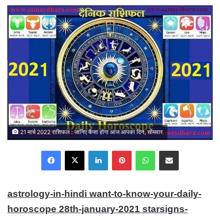
21 मार्च 2022 राशिफल : जानिए कैसा होगा आज आपका दिन, सोमवार
Facebook
X
LinkedIn
Pinterest
WhatsApp
Share via Email
astrology-in-hindi want-to-know-your-daily-
horoscope 28th-january-2021 starsigns-