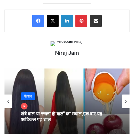
Facebook
X
LinkedIn
Pinterest
Share via Email
Niraj Jain
फैशन
मेष – चू, चे, चो, ला, ली, लू, ले, लो, आ (Aries):
लंबे बाल या रखना हो बालों का ख्याल,एक बार यह
आर्टिकल पढ़ डाल
जल्दबाज़ी में लिया फ़ैसला परेशानी में डाल सकता है। कोई भी
निर्णय लेने से पहले ठण्डे दिमाग़ से सोचें। लम्बे अरसे को मद्देनज़र