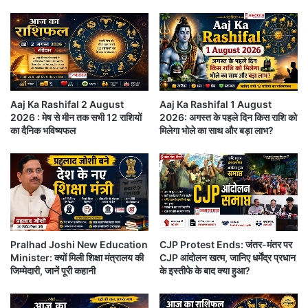
डॉ
स
astrology-in-hindi want-to-know-your-daily-
ल
पा
horoscope 30th-june-2022 starsigns-
र
ट
के
का
zodiacsigns
मु
रो
का
बा
कर्क – ही, हू, हे, हो, डा, डी, डू, डे, डो (Cancer):
ब
र
Aaj Ka Rashifal 2 August
Aaj Ka Rashifal 1 August
ले
2026 : मेष से मीन तक सभी 12 राशियों
2026: अगस्त के पहले दिन किस राशि को
प
आज बहुत ज़्यादा काम करने से बचें, क्योंकि यह सिर्फ़ आपको
का दैनिक भविष्यफल
मिलेगा भोले का साथ और बड़ा लाभ?
ह
ली
तनाव और थकान ही देगा। अपने अतिरिक्त धन को सुरक्षित जगह
बा
पर रखिए, जो आने वाले वक़्त में आप फिर पा सकें। परोपकार और
र
रु
सामाजिक कार्य आज आपको आकर्षित करेंगे। आज बहुत ज़्यादा
प
काम करने से बचें, क्योंकि यह सिर्फ़ आपको तनाव और थकान ही
या
ग
देगा।
Pralhad Joshi New Education
CJP Protest Ends: जंतर-मंतर पर
या
Minister: क्यों मिली शिक्षा मंत्रालय की
CJP आंदोलन खत्म, जानिए धर्मेंद्र प्रधान
7
जिम्मेदारी, जानें पूरी कहानी
के इस्तीफे के बाद क्या हुआ?
सिंह – मा, मी, मू, मे, मो, टा, टी, टू, टे (Leo):
9
के
पा