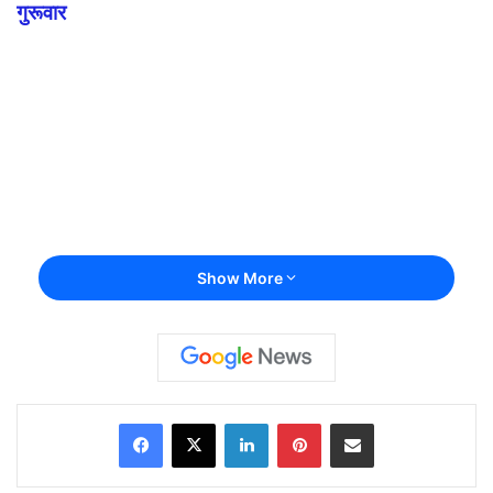
गुरूवार
Show More
Facebook
X
LinkedIn
Pinterest
Share via Email