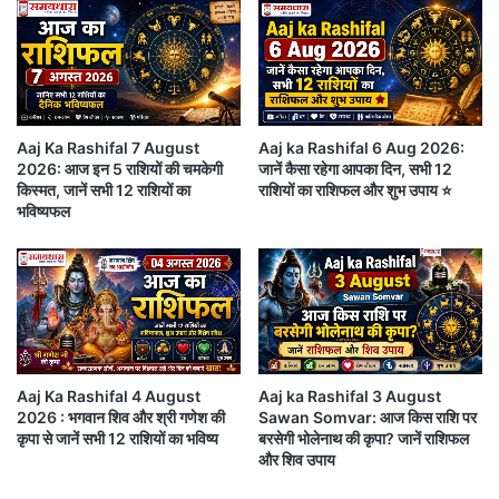
क
कुछ कहने से पहले थोड़ा सोच लीजिये l थोड़ी सी सोच या सोचकर
रें
बोलने से बात का महत्व बढ़ जाता है l आपकी इसी आदत का
स
ब
फायदा पूरी कायानात उठाती है l जिंदगी के हसींन लम्हों का लुफ्त
आ
उठाइये l दिन अच्छा होगा बस अपनी आदतों को बदलें l
प
Aaj Ka Rashifal 7 August
Aaj ka Rashifal 6 Aug 2026:
के
2026: आज इन 5 राशियों की चमकेगी
जानें कैसा रहेगा आपका दिन, सभी 12
प
किस्मत, जानें सभी 12 राशियों का
राशियों का राशिफल और शुभ उपाय ⭐
वृश्चिक – तो, ना, नी, नू, ने, नो, या, यी, यू (Scorpio):
क्ष
भविष्यफल
में
हो
आज कुछ भी करें, कैसे भी करें, क्या भी करें सब आपके पक्ष में होगा
गा
l आपके मान सम्मान में दिन दुनि रात चौगुनी बढ़ोतरी होगी l सुबह
सभी कार्यो से निपट कर पीपल के पेड़ पर जाकर कव्वों को रोटी
डाले सब मंगल होगाl
Aaj Ka Rashifal 4 August
Aaj ka Rashifal 3 August
2026 : भगवान शिव और श्री गणेश की
Sawan Somvar: आज किस राशि पर
धनु – ये, यो, भा, भी, भू, धा, फा, ढा, भे (Sagittarius):
कृपा से जानें सभी 12 राशियों का भविष्य
बरसेगी भोलेनाथ की कृपा? जानें राशिफल
और शिव उपाय
आज ख़ुद को रोज़ाना की अपेक्षा कम ऊर्जावान महसूस करेंगे।