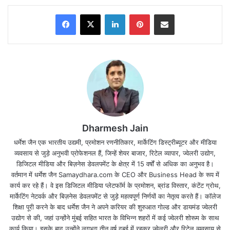
Facebook
X
LinkedIn
Pinterest
Share via Email
Dharmesh Jain
धर्मेश जैन एक भारतीय उद्यमी, प्रमोशन रणनीतिकार, मार्केटिंग डिस्ट्रीब्यूटर और मीडिया
व्यवसाय से जुड़े अनुभवी प्रोफेशनल हैं, जिन्हें शेयर बाजार, रिटेल व्यापार, ज्वेलरी उद्योग,
डिजिटल मीडिया और बिज़नेस डेवलपमेंट के क्षेत्र में 15 वर्षों से अधिक का अनुभव है।
मेष – चू, चे, चो, ला, ली, लू, ले, लो, आ (Aries):
वर्तमान में धर्मेश जैन Samaydhara.com के CEO और Business Head के रूप में
कार्य कर रहे हैं। वे इस डिजिटल मीडिया प्लेटफॉर्म के प्रमोशन, ब्रांड विस्तार, कंटेंट ग्रोथ,
व्यापार में लाभ होने के साथ-साथ आज लक्ष्मी जी की कृपा आप पर
मार्केटिंग नेटवर्क और बिज़नेस डेवलपमेंट से जुड़े महत्वपूर्ण निर्णयों का नेतृत्व करते हैं। कॉलेज
शिक्षा पूरी करने के बाद धर्मेश जैन ने अपने करियर की शुरुआत गोल्ड और डायमंड ज्वेलरी
बनी रहेंगी l कोई अचानक धन मिलने की सम्भावना है l माँ लक्ष्मी
उद्योग से की, जहां उन्होंने मुंबई सहित भारत के विभिन्न शहरों में कई ज्वेलरी शोरूम के साथ
की पूजा से विशेष लाभ होगा l
कार्य किया। इसके बाद उन्होंने लगभग तीन वर्ष दुबई में रहकर ज्वेलरी और रिटेल व्यवसाय से