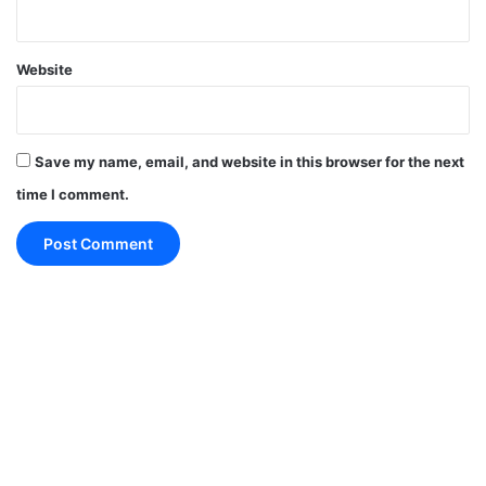
कुम्भ – गू, गे, गो, सा, सी, सू, से, सो, दा (Aquarius):
Website
आज समाज में आपका मान-सम्मान बढेगा l लोग आपकी प्रशंसा
करेंगे l किसी प्रेम प्रसंग में या अपने जीवन साथी से आज
Save my name, email, and website in this browser for the next
नजदीकियां बढ़ाने का दिन है l कुछ उपहार ले आज आप उन्हें खुश
time I comment.
कर सकते है l
मीन – दी, दू, थ, झ, ञ, दे, दो, चा, ची (Pisces):
दुनिया में आज तक अपने कर्मों से कोई बच नहीं पाया l कभी-कभी
आखों देखा भी झूठ होता है l अपनी लाइफ का ध्यान रखें सब मंगल
होगा l कोई भी काम करने से पहले बड़ो का परमिशन ले या फिर
उस काम को टाल दे l जो भी काम हो बिना सोचे समझे न करें l