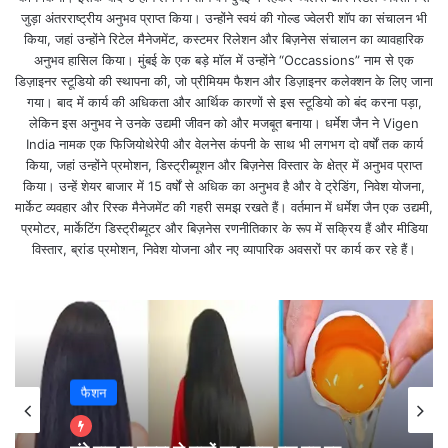
जुड़ा अंतरराष्ट्रीय अनुभव प्राप्त किया। उन्होंने स्वयं की गोल्ड ज्वेलरी शॉप का संचालन भी
किया, जहां उन्होंने रिटेल मैनेजमेंट, कस्टमर रिलेशन और बिज़नेस संचालन का व्यावहारिक
वृषभ – ई, ऊ, ए, ओ, वा, वी, वू, वे, वो (Taurus):
अनुभव हासिल किया। मुंबई के एक बड़े मॉल में उन्होंने “Occassions” नाम से एक
डिज़ाइनर स्टूडियो की स्थापना की, जो प्रीमियम फैशन और डिज़ाइनर कलेक्शन के लिए जाना
गया। बाद में कार्य की अधिकता और आर्थिक कारणों से इस स्टूडियो को बंद करना पड़ा,
आज मौज-मस्ती का दिन है l आज दोस्तों या परिवारों के साथ
लेकिन इस अनुभव ने उनके उद्यमी जीवन को और मजबूत बनाया। धर्मेश जैन ने Vigen
घूमने-फिरने का प्लान बना ले l आज का दिन आपकी यात्रा के लिए
India नामक एक फिजियोथेरेपी और वेलनेस कंपनी के साथ भी लगभग दो वर्षों तक कार्य
किया, जहां उन्होंने प्रमोशन, डिस्ट्रीब्यूशन और बिज़नेस विस्तार के क्षेत्र में अनुभव प्राप्त
शुभ है l जो जातक विदेश जाने के लिए प्रयास कर रहे है आज उन्हें
किया। उन्हें शेयर बाजार में 15 वर्षों से अधिक का अनुभव है और वे ट्रेडिंग, निवेश योजना,
सफलता मिलेंगी l
मार्केट व्यवहार और रिस्क मैनेजमेंट की गहरी समझ रखते हैं। वर्तमान में धर्मेश जैन एक उद्यमी,
प्रमोटर, मार्केटिंग डिस्ट्रीब्यूटर और बिज़नेस रणनीतिकार के रूप में सक्रिय हैं और मीडिया
विस्तार, ब्रांड प्रमोशन, निवेश योजना और नए व्यापारिक अवसरों पर कार्य कर रहे हैं।
मिथुन – का, की, कू, घ, ङ, छ, के, को, ह (Gemini):
आज समाज में आपका मान-सम्मान बढेगा l लोग आपकी प्रशंसा
करेंगे l किसी प्रेम प्रसंग में या अपने जीवन साथी से आज
नजदीकियां बढ़ाने का दिन है l कुछ उपहार ले आज आप उन्हें खुश
फैशन
कर सकते है l