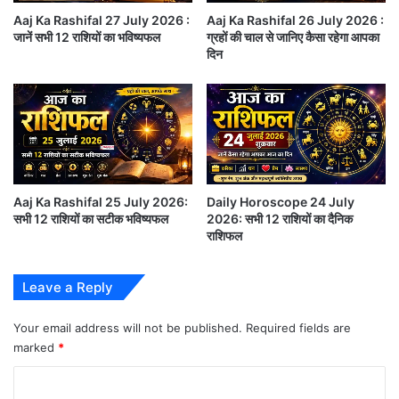
स
ज़रूरत भी है। यदि आप अपने मित्रों को इसमें सहभागी बनाएँ, तो
Aaj Ka Rashifal 27 July 2026 :
Aaj Ka Rashifal 26 July 2026 :
क
जानें सभी 12 राशियों का भविष्यफल
ग्रहों की चाल से जानिए कैसा रहेगा आपका
आनन्द दोगुना हो जाएगा।
र
दिन
ने
ल
astrology-in-hindi want-to-know-your-daily-
गे
horoscope 5th-october-2021 starsigns-
का
म
zodiacsigns
,
बी
तुला – रा, री, रू, रे, रो, ता, ती, तू, ते (Libra):
ती
Aaj Ka Rashifal 25 July 2026:
Daily Horoscope 24 July
रा
सभी 12 राशियों का सटीक भविष्यफल
2026: सभी 12 राशियों का दैनिक
त
राशिफल
अपने ऊर्जा-स्तर को फिर से बढ़ाने के लिए पूरा आराम करें, क्योंकि
हु
थका हुआ शरीर दिमाग़ को भी थका देता है। आपको अपनी असली
ए
Leave a Reply
थे
क्षमताओं को पहचानने की ज़रूरत है, क्योंकि आपमें क्षमता की नहीं
डा
बल्कि इच्छा-शक्ति की कमी है। प्रोपर्टी से जुड़े लेन-देन पूरे होंगे
उ
Your email address will not be published.
Required fields are
न
marked
*
और लाभ पहुँचाएंगे। आपको अपने घर के माहौल में कुछ
C
सकारात्मक बदलाव करने पड़ेंगे।