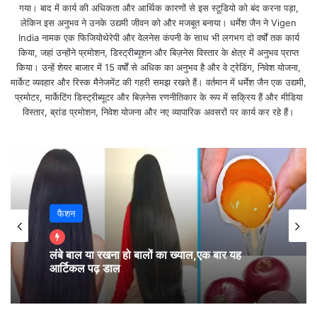
गया। बाद में कार्य की अधिकता और आर्थिक कारणों से इस स्टूडियो को बंद करना पड़ा,
लेकिन इस अनुभव ने उनके उद्यमी जीवन को और मजबूत बनाया। धर्मेश जैन ने Vigen
वृषभ – ई, ऊ, ए, ओ, वा, वी, वू, वे, वो (Taurus):
India नामक एक फिजियोथेरेपी और वेलनेस कंपनी के साथ भी लगभग दो वर्षों तक कार्य
किया, जहां उन्होंने प्रमोशन, डिस्ट्रीब्यूशन और बिज़नेस विस्तार के क्षेत्र में अनुभव प्राप्त
किया। उन्हें शेयर बाजार में 15 वर्षों से अधिक का अनुभव है और वे ट्रेडिंग, निवेश योजना,
व्यापार में लाभ होने के साथ-साथ आज लक्ष्मी जी की कृपा आप पर
मार्केट व्यवहार और रिस्क मैनेजमेंट की गहरी समझ रखते हैं। वर्तमान में धर्मेश जैन एक उद्यमी,
प्रमोटर, मार्केटिंग डिस्ट्रीब्यूटर और बिज़नेस रणनीतिकार के रूप में सक्रिय हैं और मीडिया
बनी रहेंगी l कोई अचानक धन मिलने की सम्भावना है l माँ लक्ष्मी
विस्तार, ब्रांड प्रमोशन, निवेश योजना और नए व्यापारिक अवसरों पर कार्य कर रहे हैं।
की पूजा से विशेष लाभ होगा l
सांसारिक जीवन में रूचि कम होगी l
कभी- कभी हमारा मन संसार की मोह माया को छोड़ गुरु ज्ञान या
तीर्थस्थलों पर जाने का करता है l वृश्चिक जातक आज किसी
तीर्थस्थान जाने के लिए अग्रसर होंगे l प्रभु या गुरु भक्ति में लीन
होने का मन करेगा l
फैशन
मिथुन – का, की, कू, घ, ङ, छ, के, को, ह (Gemini):
लंबे बाल या रखना हो बालों का ख्याल,एक बार यह
आर्टिकल पढ़ डाल
अगर आप किसी विवाद में उलझ जाएँ तो तल्ख़ टिप्पणी करने से
बचिए। आपका जीवनसाथी आपकी बहुत तारीफ़ करेगा और आप