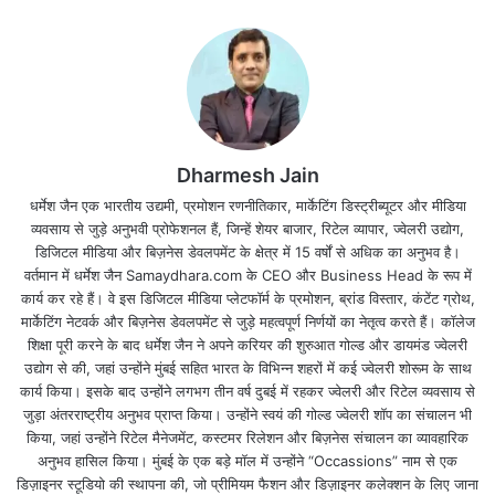
Dharmesh Jain
धर्मेश जैन एक भारतीय उद्यमी, प्रमोशन रणनीतिकार, मार्केटिंग डिस्ट्रीब्यूटर और मीडिया
व्यवसाय से जुड़े अनुभवी प्रोफेशनल हैं, जिन्हें शेयर बाजार, रिटेल व्यापार, ज्वेलरी उद्योग,
डिजिटल मीडिया और बिज़नेस डेवलपमेंट के क्षेत्र में 15 वर्षों से अधिक का अनुभव है।
मेष – चू, चे, चो, ला, ली, लू, ले, लो, आ (Aries):
वर्तमान में धर्मेश जैन Samaydhara.com के CEO और Business Head के रूप में
कार्य कर रहे हैं। वे इस डिजिटल मीडिया प्लेटफॉर्म के प्रमोशन, ब्रांड विस्तार, कंटेंट ग्रोथ,
सावधान जाने-अनजाने भी लापरवाही मत बरतना l लापरवाही हुई
मार्केटिंग नेटवर्क और बिज़नेस डेवलपमेंट से जुड़े महत्वपूर्ण निर्णयों का नेतृत्व करते हैं। कॉलेज
शिक्षा पूरी करने के बाद धर्मेश जैन ने अपने करियर की शुरुआत गोल्ड और डायमंड ज्वेलरी
और दुर्घटना घटी l जल्दबाजी में कोई काम मत करना l आज का
उद्योग से की, जहां उन्होंने मुंबई सहित भारत के विभिन्न शहरों में कई ज्वेलरी शोरूम के साथ
दिन फूंक-फूंक कर कदम रखने जैसा है l जिन जातकों को पिछले
कार्य किया। इसके बाद उन्होंने लगभग तीन वर्ष दुबई में रहकर ज्वेलरी और रिटेल व्यवसाय से
जुड़ा अंतरराष्ट्रीय अनुभव प्राप्त किया। उन्होंने स्वयं की गोल्ड ज्वेलरी शॉप का संचालन भी
कई बार नुकसान हो चुका है उनके लिए ये कहावत ठीक बैठती है
किया, जहां उन्होंने रिटेल मैनेजमेंट, कस्टमर रिलेशन और बिज़नेस संचालन का व्यावहारिक
‘दूध का जला छाछ को भी फूंक फूंक कर पीता है’ l इसलिए बिना
अनुभव हासिल किया। मुंबई के एक बड़े मॉल में उन्होंने “Occassions” नाम से एक
डिज़ाइनर स्टूडियो की स्थापना की, जो प्रीमियम फैशन और डिज़ाइनर कलेक्शन के लिए जाना
सोचे-समझे, बड़ो का परामर्श लिए बिना कोई भी काम न करें l