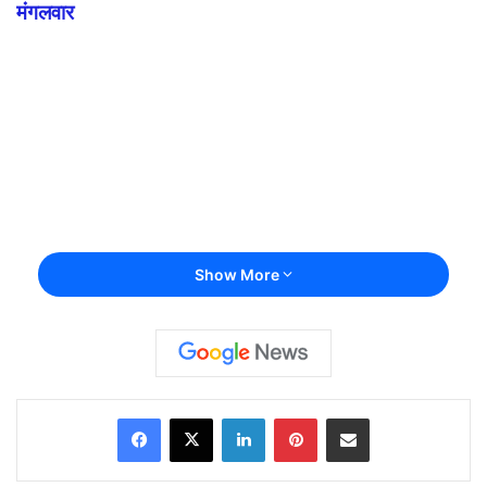
मंगलवार
Show More
Facebook
X
LinkedIn
Pinterest
Share via Email