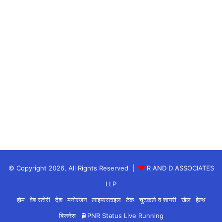
अभिन्न अंग होता है। आज अपने परिवार के साथ आप घूमने का
आनंद ले सकते हैं।
कुम्भ – गू, गे, गो, सा, सी, सू, से, सो, दा (Aquarius):
जिस तरह मिर्च खाने को लज़ीज़ बनाती है, उसी तरह थोड़ा-सा
दुःख भी जीवन में ज़रूरी है और तभी सुख की असली क़ीमत पता
लगती है। आर्थिक मामलों में अतिरिक्त सावधानी बरतने की
ज़रूरत है। वैवाहिक बंधन में बंधने के लिए अच्छा समय है।
मुहब्बत और रोमांस आपको ख़ुशमिज़ाज रखेगे। सामाजिक और
धार्मिक समारोह के लिए बेहतरीन दिन है।
© Copyright 2026, All Rights Reserved |
R AND D ASSOCIATES
मीन – दी, दू, थ, झ, ञ, दे, दो, चा, ची (Pisces):
LLP
होम
वेब स्टोरी
देश
मनोरंजन
लाइफस्टाइल
टेक
चुटकले व शायरी
खेल
हेल्थ
आपको अपनी ओर से सबसे अच्छा बर्ताव करने की ज़रूरत है,
बिजनेस
🚆PNR Status Live Running
क्योंकि आपके प्रिय का मूड बहुत अनिश्चित होगा। आपको ऐसी