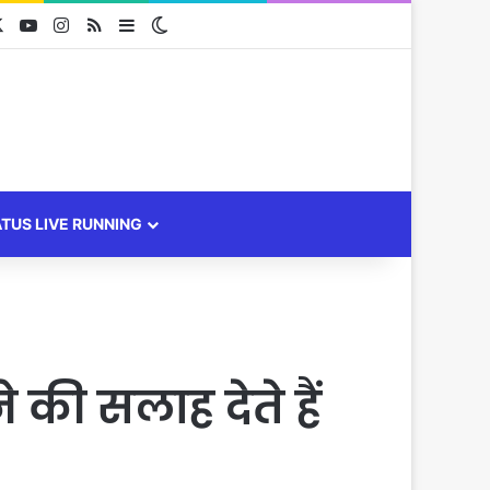
cebook
X
YouTube
Instagram
RSS
Sidebar
Switch skin
ATUS LIVE RUNNING
की सलाह देते हैं