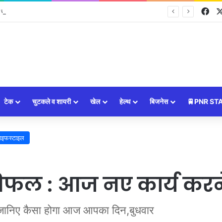
Fa
ों की चमकेगी किस्मत, जानें सभी 12 राशियों का भविष्यफल
टेक
चुटकले व शायरी
खेल
हेल्थ
बिजनेस
🚆PNR ST
ाइफस्टाइल
िफल : आज नए कार्य करने 
निए कैसा होगा आज आपका दिन,बुधवार