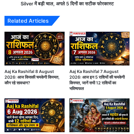
K
F
Silver में बड़ी चाल, अगले 5 दिनों का सटीक फोरकास्ट
a
e
a
b
Related Articles
l
2
T
0
i
2
m
6
i
:
n
क्या
g
1
:
.
3
Aaj Ka Rashifal 8 August
Aaj Ka Rashifal 7 August
6
2026: आज किसकी चमकेगी किस्मत,
2026: आज इन 5 राशियों की चमकेगी
मा
5
कौन रहे सावधान?
किस्मत, जानें सभी 12 राशियों का
र्च
ला
भविष्यफल
सू
ख
त
पा
🔥 मेष राशि (Aries Horoscope 25 February 2026)
क
र
क
क
ब
आज का दिन आपके लिए ऊर्जा और उत्साह से भरा रहेगा।
रे
से
गा
कार्यक्षेत्र में आपकी मेहनत रंग लाएगी। यदि आप लंबे समय से
?
सो