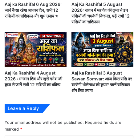
पू
किसी अवसर की प्रतीक्षा कर रहे थे, तो आज वह अवसर मिल
ना
Aaj ka Rashifal 6 Aug 2026:
Aaj Ka Rashifal 5 August
री
?
सकता है। सहकर्मियों का सहयोग मिलेगा और आपकी नेतृत्व
जानें कैसा रहेगा आपका दिन, सभी 12
2026: सावन में महादेव की कृपा से इन
जा
S
राशियों का राशिफल और शुभ उपाय ⭐
राशियों की चमकेगी किस्मत, पढ़ें सभी 12
क्षमता की प्रशंसा होगी।
न
i
राशियों का राशिफल
का
l
री
v
आर्थिक मामलों में संतुलन बनाए रखना आवश्यक है। अनावश्यक
e
r
खर्चों से बचें। स्वास्थ्य के मामले में हल्की थकान या सिरदर्द हो
में
सकता है, इसलिए पर्याप्त आराम करें।
ब
ड़ी
चा
Aaj Ka Rashifal 4 August
Aaj ka Rashifal 3 August
प्रेम जीवन में मधुरता बनी रहेगी। अविवाहित लोगों को नया
ल
2026 : भगवान शिव और श्री गणेश की
Sawan Somvar: आज किस राशि पर
प्रस्ताव मिल सकता है।
कृपा से जानें सभी 12 राशियों का भविष्य
बरसेगी भोलेनाथ की कृपा? जानें राशिफल
,
और शिव उपाय
अ
ग
शुभ रंग:
लाल
ले
Leave a Reply
शुभ अंक:
9
5
दि
उपाय:
हनुमान जी को गुड़ और चना अर्पित करें।
Your email address will not be published.
Required fields are
नों
marked
*
का
स