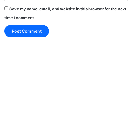
उपाय:
शुक्रवार को सफेद मिठाई का दान करें।
Save my name, email, and website in this browser for the next
time I comment.
👬 मिथुन राशि (Gemini Horoscope 25 February
2026)
आज आपकी वाणी और संचार कौशल आपको सफलता दिलाएंगे।
मीडिया, लेखन और मार्केटिंग से जुड़े लोगों के लिए दिन अनुकूल
है।
धन की स्थिति बेहतर रहेगी। अचानक कोई शुभ समाचार मिल
सकता है। स्वास्थ्य में सुधार रहेगा, लेकिन गले का ध्यान रखें।
प्रेम जीवन में नई शुरुआत संभव है।
शुभ रंग:
पीला
शुभ अंक:
5