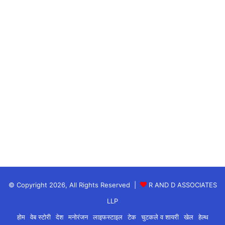
उपाय:
गणेश जी को दूर्वा अर्पित करें।
Today Horoscope 25 February 2026 in Hindi
© Copyright 2026, All Rights Reserved |
R AND D ASSOCIATES
🌊 कर्क राशि (Cancer
Today Horoscope 25
LLP
February 2026 in Hindi
)
होम
वेब स्टोरी
देश
मनोरंजन
लाइफस्टाइल
टेक
चुटकले व शायरी
खेल
हेल्थ