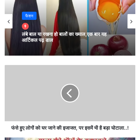
यह अपना-अपना नजरिया है
फैशन
कही लाखों पकवान है फिर भी इंसान भूखा है – दुखी है
लंबे बाल या रखना हो बालों का ख्याल,एक बार यह
आर्टिकल पढ़ डाल
तो कही सिर्फ रोटी-सब्जी में भी इंसान सुखी है
फं
से
हु
ए
लो
गों
को
घ
र
जा
फंसे हुए लोगों को घर जाने की इजाजत, पर इसमें भी है बड़ा घोटाला..!
ने