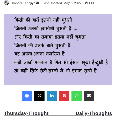
Dropadi Kanojiya
Send
Last Updated: May 5, 2022
441
an
email
Facebook
X
LinkedIn
Pinterest
WhatsApp
Share via Email
Thursday-Thought Daily-Thoughts