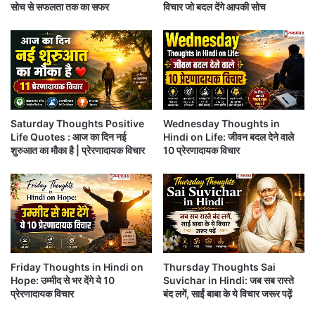
पलभर की मुलाकात में…!!
सोच से सफलता तक का सफर
विचार जो बदल देंगे आपकी सोच
से
हो
.
Thoughts : उम्र में चाहे कोई बड़ा या छोटा हो, लेकिन वास्तव
.
में बड़ा तो वही है
.
?
Thoughts : कोशिश करो “जिंदगी” का! हर “लम्हा” अच्छे से
Saturday Thoughts Positive
Wednesday Thoughts in
गुजरे क्योंकि “जिंदगी”…
Life Quotes : आज का दिन नई
Hindi on Life: जीवन बदल देने वाले
शुरुआत का मौका है | प्रेरणादायक विचार
10 प्रेरणादायक विचार
आपको यह खबर कैसी लगी?
अगर आपको यह जानकारी पसंद आई है, तो इसे
Friday Thoughts in Hindi on
Thursday Thoughts Sai
अपने WhatsApp दोस्तों के साथ जरूर शेयर
Hope: उम्मीद से भर देंगे ये 10
Suvichar in Hindi: जब सब रास्ते
प्रेरणादायक विचार
बंद लगें, साईं बाबा के ये विचार जरूर पढ़ें
करें।