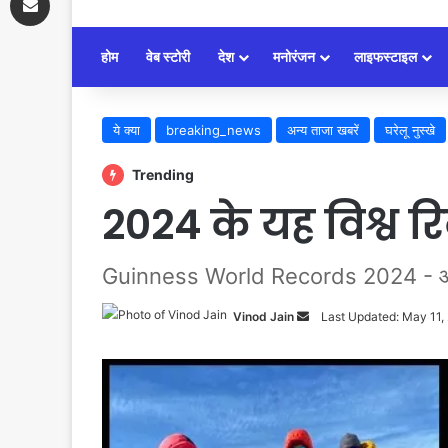
होम
वेब स्टोरी
देश
मनोरंजन
लाइफस्टाइल
ये क्या
breaking_news
अन्य ताजा खबरें
घरेलू नुस्खे
Trending
2024 के यह विश्व र
Guinness World Records 2024 - आज हम उन
Vinod Jain
Send
Last Updated: May 11,
an
email