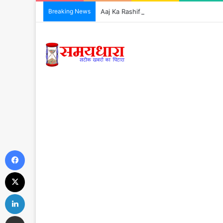
Breaking News
Aaj Ka Rashifal 7 August 2026: आज इन 5 राशिय
Facebook
X
LinkedIn
Share via Email