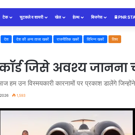
टेक
चुटकले व शायरी
खेल
हेल्थ
बिजनेस
🚆PNR ST
देश
देश की अन्य ताजा खबरें
राजनीतिक खबरें
विभिन्न खबरें
विश्व
िकॉर्ड जिसे अवश्य जानना 
 विस्मयकारी कारनामों पर प्रकाश डालेंगे जिन्होंने वै
 2026
1,593