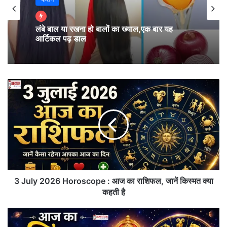
आवाज़ पर भरोसा करता है, वह धीरे-धीरे हर डर को पीछे छोड़ देता
है। आपकी सोच, आपका साहस और आपका धैर्य ही आपकी
लंबे बाल या रखना हो बालों का ख्याल,एक बार यह
वास्तविक शक्ति हैं। इसलिए दूसरों से अपनी तुलना करने के
आर्टिकल पढ़ डाल
बजाय अपने भीतर छिपी उस शक्ति को पहचानिए जो हर दिन
आपको आगे बढ़ने की प्रेरणा देती है।
3
July
2026
Horoscope
:
आज
का
राशिफल,
जानें
किस्मत
3 July 2026 Horoscope : आज का राशिफल, जानें किस्मत क्या
क्या
कहती है
कहती
Friday Thoughts On Inner Power
है
Aaj
Ka