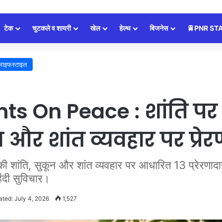
टेक
चुटकले व शायरी
खेल
हेल्थ
बिजनेस
🚆PNR ST
लाइफस्टाइल
s On Peace : शांति पर 
 और शांत व्यवहार पर प्र
, सुकून और शांत व्यवहार पर आधारित 13 प्रेरणादायक व
ंदी सुविचार।
ated: July 4, 2026
1,527