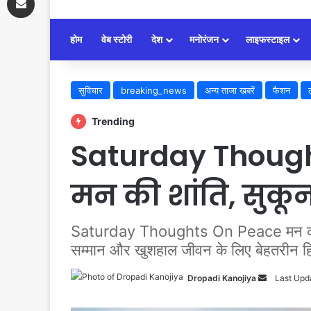
होम
वेब स्टोरी
देश
मनोरंजन
लाइफस्टाइल
सुविचार
breaking_news
अन्य ताजा खबरें
फैशन
Trending
Saturday Thought
मन की शांति, सुकून
Saturday Thoughts On Peace मन की शांति
सम्मान और खुशहाल जीवन के लिए बेहतरीन हि
Send
Dropadi Kanojiya
Last Upd
an
email