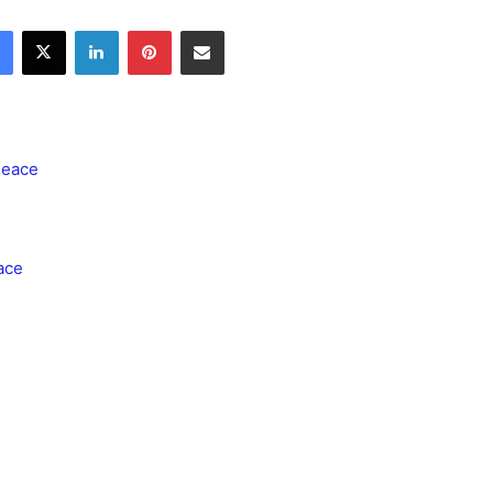
Facebook
X
LinkedIn
Pinterest
Share via Email
 Peace
eace