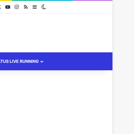
cebook
X
YouTube
Instagram
RSS
Sidebar
Switch skin
ATUS LIVE RUNNING