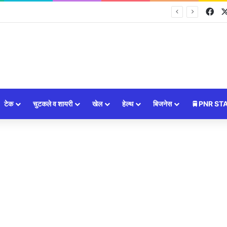
Fa
ा आपका दिन, सभी 12 राशियों का राशिफल और शुभ उपाय ⭐
टेक
चुटकले व शायरी
खेल
हेल्थ
बिजनेस
🚆PNR ST