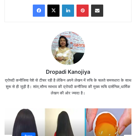
Facebook
X
LinkedIn
Pinterest
Share via Email
Dropadi Kanojiya
प्रत्येक विचार के साथ विवरण भी दिया गया है, जो इन्हें और
द्रोपदी कनौजिया पेशे से टीचर रही है लेकिन अपने लेखन में रुचि के चलते समयधारा के साथ
प्रभावशाली बनाता है।
शुरू से ही जुड़ी है। शांत,सौम्य स्वभाव की द्रोपदी कनौजिया की मुख्य रूचि दार्शनिक,धार्मिक
लेखन की ओर ज्यादा है।
🌟
25 सकारात्मक विचार (Positive Vibes Thoughts
in Hindi)
1.
“हर सुबह एक नया अवसर है, मुस्कान के साथ स्वागत करें।”