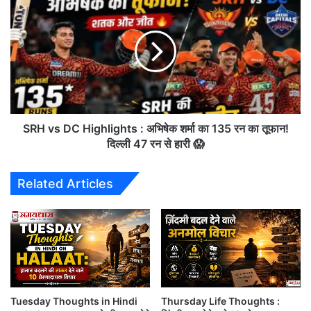
2
R
2
H
A
v
p
s
r
D
i
C
l
H
2
i
0
g
SRH vs DC Highlights : अभिषेक शर्मा का 135 रन का तूफान!
2
h
दिल्ली 47 रन से हारी 😱
6
l
🔱
i
Related Articles
के
g
दा
h
र
t
ना
s
थ
:
धा
अ
म
भि
खु
षे
ले
Tuesday Thoughts in Hindi
Thursday Life Thoughts :
क