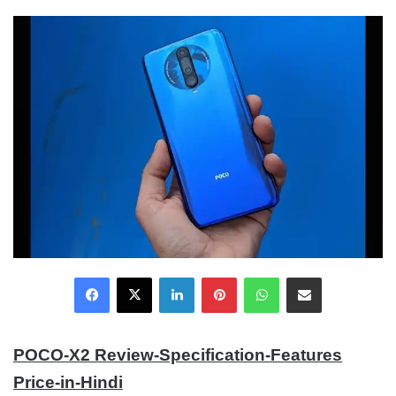
email
Facebook
X
LinkedIn
Pinterest
WhatsApp
Share via Email
POCO-X2 Review-Specification-Features
Price-in-Hindi