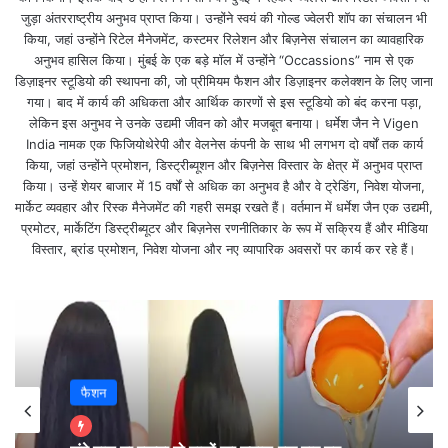
इसी कड़ी में POCO ने अपना नया स्मार्टफोन लांच किया है
जुड़ा अंतरराष्ट्रीय अनुभव प्राप्त किया। उन्होंने स्वयं की गोल्ड ज्वेलरी शॉप का संचालन भी
POCO X2 l
किया, जहां उन्होंने रिटेल मैनेजमेंट, कस्टमर रिलेशन और बिज़नेस संचालन का व्यावहारिक
अनुभव हासिल किया। मुंबई के एक बड़े मॉल में उन्होंने “Occassions” नाम से एक
Poco F1 और Poco X2 दोनों अलग ही तरह के स्मार्टफोन है
डिज़ाइनर स्टूडियो की स्थापना की, जो प्रीमियम फैशन और डिज़ाइनर कलेक्शन के लिए जाना
l
गया। बाद में कार्य की अधिकता और आर्थिक कारणों से इस स्टूडियो को बंद करना पड़ा,
लेकिन इस अनुभव ने उनके उद्यमी जीवन को और मजबूत बनाया। धर्मेश जैन ने Vigen
India नामक एक फिजियोथेरेपी और वेलनेस कंपनी के साथ भी लगभग दो वर्षों तक कार्य
चलियें अब बात करते है इसके स्पेसिफिकेशन यानी की इस
किया, जहां उन्होंने प्रमोशन, डिस्ट्रीब्यूशन और बिज़नेस विस्तार के क्षेत्र में अनुभव प्राप्त
मोबाइल की खासियत की l
किया। उन्हें शेयर बाजार में 15 वर्षों से अधिक का अनुभव है और वे ट्रेडिंग, निवेश योजना,
मार्केट व्यवहार और रिस्क मैनेजमेंट की गहरी समझ रखते हैं। वर्तमान में धर्मेश जैन एक उद्यमी,
POCO-X2 Review-Specification-Features
प्रमोटर, मार्केटिंग डिस्ट्रीब्यूटर और बिज़नेस रणनीतिकार के रूप में सक्रिय हैं और मीडिया
Price-in-Hindi
विस्तार, ब्रांड प्रमोशन, निवेश योजना और नए व्यापारिक अवसरों पर कार्य कर रहे हैं।
कलर (COLOR) : यह मोबाइल 3 कलर में उपलब्ध है,
अटलांटिस ब्लू रंग, फीनिक्स रेड और मैट्रिक्स पर्पल रंग l
रैम (RAM) : 6GB और 8GB
फैशन
स्टोरेज (STORAGE) : 64GB, 128GB और
256GB