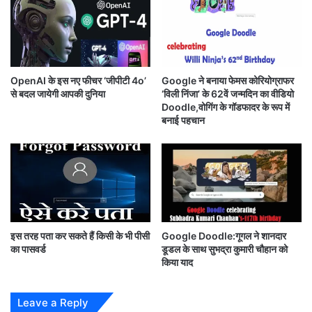
इस वजह से आप दोनों को आकाश में अलग-अलग कर सकते हैं।
9
4
goodle doodle on winter solstice great
रु
प
conjunction
ये
OpenAI के इस नए फीचर ‘जीपीटी 4o’
Google ने बनाया फेमस कोरियोग्राफर
में
से बदल जायेगी आपकी दुनिया
‘विली निंजा’ के 62वें जन्मदिन का वीडियो
इस अदभुत सयोंग का गवाह कई लोग बनेगें इसे देखने के लिए कई वैज्ञानिकों सहित
,
Doodle,वोगिंग के गॉडफादर के रूप में
य
साइंस प्रेमी और ग्रहों पर अध्यन करने वाले लोग बेसब्री से इन्तजार कर रहे है l
बनाई पहचान
हाँ
से
आप भी आकाश में इस अदभुत दृश्य का लुफ्त उठा सकते है l
क
रें
ज
ल्दी
बु
आपको यह खबर कैसी लगी?
क
इस तरह पता कर सकते हैं किसी के भी पीसी
Google Doodle:गूगल ने शानदार
का पासवर्ड
डूडल के साथ सुभद्रा कुमारी चौहान को
किया याद
अगर आपको यह जानकारी पसंद आई है, तो इसे
अपने WhatsApp दोस्तों के साथ जरूर शेयर
Leave a Reply