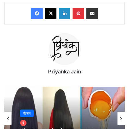
Facebook
X
LinkedIn
Pinterest
Share via Email
Priyanka Jain
चाहें समस्या हो या विज्ञान, चाहें जानकारी हो या बिमारी सुई से
लेकर तलवार तक सभी का हल है गूगल (Google) के पास l
फैशन
गूगल(Google) अपने डूडल(Doodle) द्वारा देश विदेश के कई
लोगों को सम्मानित करता है, तो डूडल(Doodle) द्वारा हमें कई